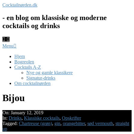
Skip
Cocktailnørden.dk
to
content
- en blog om klassiske og moderne
cocktails og drinks
Primary
Menu
Navigation
Menu
Hjem
Bogreolen
Cocktails A-Z
Nye og gamle klassikere
Signatur-drinks
Om cocktailnørden
Bijou
On:
January 12, 2019
In:
Drinks
,
Klassiske cocktails
,
Opskrifter
Tagged:
Chartreuse (grøn)
,
gin
,
orangebitter
,
sød vermouth
,
straight
up