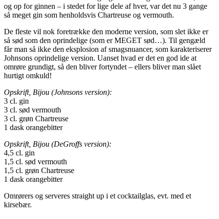
og op for ginnen – i stedet for lige dele af hver, var det nu 3 gange
så meget gin som henholdsvis Chartreuse og vermouth.
De fleste vil nok foretrække den moderne version, som slet ikke er
så sød som den oprindelige (som er MEGET sød…). Til gengæld
får man så ikke den eksplosion af smagsnuancer, som karakteriserer
Johnsons oprindelige version. Uanset hvad er det en god ide at
omrøre grundigt, så den bliver fortyndet – ellers bliver man slået
hurtigt omkuld!
Opskrift, Bijou (Johnsons version):
3 cl. gin
3 cl. sød vermouth
3 cl. grøn Chartreuse
1 dask orangebitter
Opskrift, Bijou (DeGroffs version):
4,5 cl. gin
1,5 cl. sød vermouth
1,5 cl. grøn Chartreuse
1 dask orangebitter
Omrørers og serveres straight up i et cocktailglas, evt. med et
kirsebær.