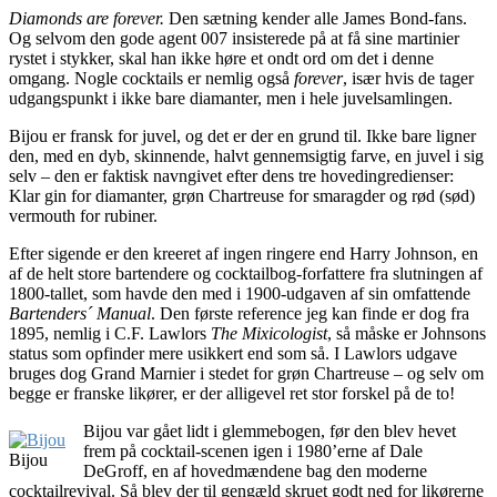
Diamonds are forever.
Den sætning kender alle James Bond-fans.
Og selvom den gode agent 007 insisterede på at få sine martinier
rystet i stykker, skal han ikke høre et ondt ord om det i denne
omgang. Nogle cocktails er nemlig også
forever
, især hvis de tager
udgangspunkt i ikke bare diamanter, men i hele juvelsamlingen.
Bijou er fransk for juvel, og det er der en grund til. Ikke bare ligner
den, med en dyb, skinnende, halvt gennemsigtig farve, en juvel i sig
selv – den er faktisk navngivet efter dens tre hovedingredienser:
Klar gin for diamanter, grøn Chartreuse for smaragder og rød (sød)
vermouth for rubiner.
Efter sigende er den kreeret af ingen ringere end Harry Johnson, en
af de helt store bartendere og cocktailbog-forfattere fra slutningen af
1800-tallet, som havde den med i 1900-udgaven af sin omfattende
Bartenders´ Manual
. Den første reference jeg kan finde er dog fra
1895, nemlig i C.F. Lawlors
The Mixicologist
, så måske er Johnsons
status som opfinder mere usikkert end som så. I Lawlors udgave
bruges dog Grand Marnier i stedet for grøn Chartreuse – og selv om
begge er franske likører, er der alligevel ret stor forskel på de to!
Bijou var gået lidt i glemmebogen, før den blev hevet
frem på cocktail-scenen igen i 1980’erne af Dale
Bijou
DeGroff, en af hovedmændene bag den moderne
cocktailrevival. Så blev der til gengæld skruet godt ned for likørerne