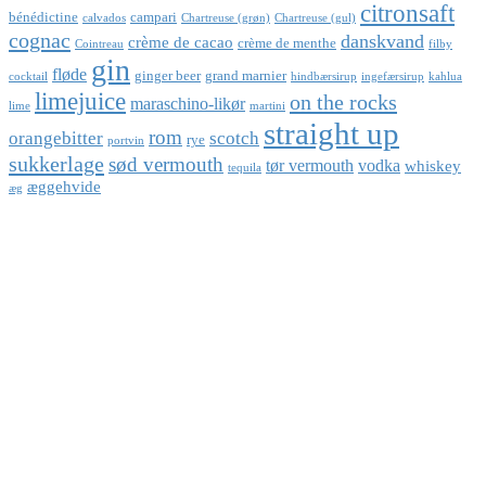
citronsaft
bénédictine
campari
calvados
Chartreuse (grøn)
Chartreuse (gul)
cognac
danskvand
crème de cacao
crème de menthe
Cointreau
filby
gin
fløde
ginger beer
grand marnier
cocktail
hindbærsirup
ingefærsirup
kahlua
limejuice
on the rocks
maraschino-likør
lime
martini
straight up
rom
orangebitter
scotch
rye
portvin
sukkerlage
sød vermouth
tør vermouth
vodka
whiskey
tequila
æggehvide
æg