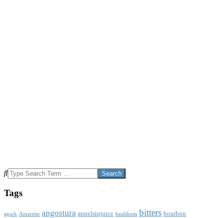
Search
Tags
bitters
angostura
appelsinjuice
bourbon
agurk
Amaretto
basilikum