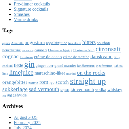
Pre-dinner cocktails
Signature cocktails
Smashes
Varme drinks
Tags
bitters
angostura
appelsinjuice
bourbon
agurk
Amaretto
basilikum
citronsaft
bénédictine
campari
calvados
Chartreuse (grøn)
Chartreuse (gul)
cognac
danskvand
crème de cacao
crème de menthe
Cointreau
filby
gin
fløde
ginger beer
grand marnier
cocktail
hindbærsirup
ingefærsirup
kahlua
limejuice
on the rocks
maraschino-likør
lime
martini
straight up
rom
orangebitter
scotch
rye
portvin
sukkerlage
sød vermouth
tør vermouth
vodka
whiskey
tequila
æggehvide
æg
Archives
August 2025
February 2025
July 2024