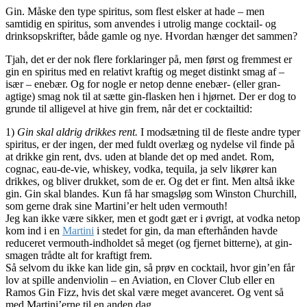
Gin. Måske den type spiritus, som flest elsker at hade – men
samtidig en spiritus, som anvendes i utrolig mange cocktail- og
drinksopskrifter, både gamle og nye. Hvordan hænger det sammen?
Tjah, det er der nok flere forklaringer på, men først og fremmest er
gin en spiritus med en relativt kraftig og meget distinkt smag af –
især – enebær. Og for nogle er netop denne enebær- (eller gran-
agtige) smag nok til at sætte gin-flasken hen i hjørnet. Der er dog to
grunde til alligevel at hive gin frem, når det er cocktailtid:
1)
Gin skal aldrig drikkes rent.
I modsætning til de fleste andre typer
spiritus, er der ingen, der med fuldt overlæg og nydelse vil finde på
at drikke gin rent, dvs. uden at blande det op med andet. Rom,
cognac, eau-de-vie, whiskey, vodka, tequila, ja selv likører kan
drikkes, og bliver drukket, som de er. Og det er fint. Men altså ikke
gin. Gin skal blandes. Kun få har smagsløg som Winston Churchill,
som gerne drak sine Martini’er helt uden vermouth!
Jeg kan ikke være sikker, men et godt gæt er i øvrigt, at vodka netop
kom ind i en
Martini
i stedet for gin, da man efterhånden havde
reduceret vermouth-indholdet så meget (og fjernet bitterne), at gin-
smagen trådte alt for kraftigt frem.
Så selvom du ikke kan lide gin, så prøv en cocktail, hvor gin’en får
lov at spille andenviolin – en Aviation, en Clover Club eller en
Ramos Gin Fizz, hvis det skal være meget avanceret. Og vent så
med Martini’erne til en anden dag…