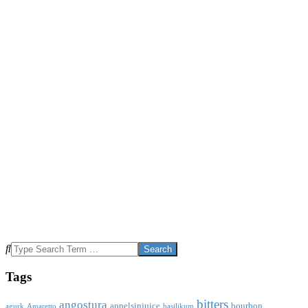
Search
Tags
bitters
angostura
appelsinjuice
bourbon
agurk
Amaretto
basilikum