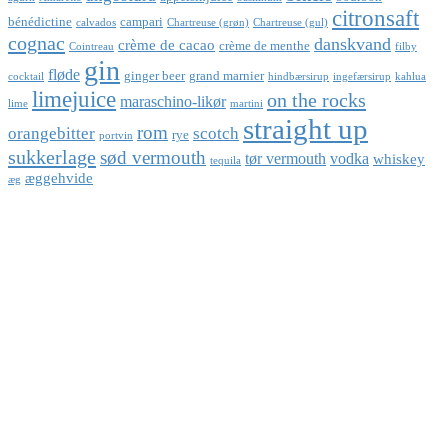
citronsaft
bénédictine
campari
calvados
Chartreuse (grøn)
Chartreuse (gul)
cognac
danskvand
crème de cacao
crème de menthe
Cointreau
filby
gin
fløde
ginger beer
grand marnier
cocktail
hindbærsirup
ingefærsirup
kahlua
limejuice
on the rocks
maraschino-likør
lime
martini
straight up
rom
orangebitter
scotch
rye
portvin
sukkerlage
sød vermouth
tør vermouth
vodka
whiskey
tequila
æggehvide
æg