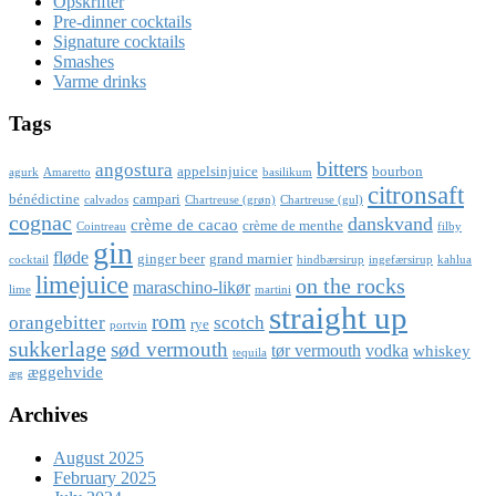
Opskrifter
Pre-dinner cocktails
Signature cocktails
Smashes
Varme drinks
Tags
bitters
angostura
appelsinjuice
bourbon
agurk
Amaretto
basilikum
citronsaft
bénédictine
campari
calvados
Chartreuse (grøn)
Chartreuse (gul)
cognac
danskvand
crème de cacao
crème de menthe
Cointreau
filby
gin
fløde
ginger beer
grand marnier
cocktail
hindbærsirup
ingefærsirup
kahlua
limejuice
on the rocks
maraschino-likør
lime
martini
straight up
rom
orangebitter
scotch
rye
portvin
sukkerlage
sød vermouth
tør vermouth
vodka
whiskey
tequila
æggehvide
æg
Archives
August 2025
February 2025