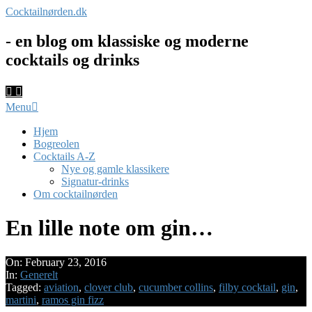
Skip
Cocktailnørden.dk
to
content
- en blog om klassiske og moderne
cocktails og drinks
Primary
Menu
Navigation
Menu
Hjem
Bogreolen
Cocktails A-Z
Nye og gamle klassikere
Signatur-drinks
Om cocktailnørden
En lille note om gin…
On:
February 23, 2016
In:
Generelt
Tagged:
aviation
,
clover club
,
cucumber collins
,
filby cocktail
,
gin
,
martini
,
ramos gin fizz