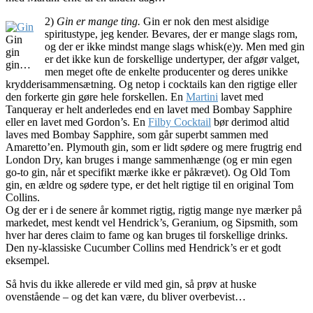
2)
Gin er mange ting.
Gin er nok den mest alsidige
spiritustype, jeg kender. Bevares, der er mange slags rom,
Gin
og der er ikke mindst mange slags whisk(e)y. Men med gin
gin
er det ikke kun de forskellige undertyper, der afgør valget,
gin…
men meget ofte de enkelte producenter og deres unikke
krydderisammensætning. Og netop i cocktails kan den rigtige eller
den forkerte gin gøre hele forskellen. En
Martini
lavet med
Tanqueray er helt anderledes end en lavet med Bombay Sapphire
eller en lavet med Gordon’s. En
Filby Cocktail
bør derimod altid
laves med Bombay Sapphire, som går superbt sammen med
Amaretto’en. Plymouth gin, som er lidt sødere og mere frugtrig end
London Dry, kan bruges i mange sammenhænge (og er min egen
go-to gin, når et specifikt mærke ikke er påkrævet). Og Old Tom
gin, en ældre og sødere type, er det helt rigtige til en original Tom
Collins.
Og der er i de senere år kommet rigtig, rigtig mange nye mærker på
markedet, mest kendt vel Hendrick’s, Geranium, og Sipsmith, som
hver har deres claim to fame og kan bruges til forskellige drinks.
Den ny-klassiske Cucumber Collins med Hendrick’s er et godt
eksempel.
Så hvis du ikke allerede er vild med gin, så prøv at huske
ovenstående – og det kan være, du bliver overbevist…