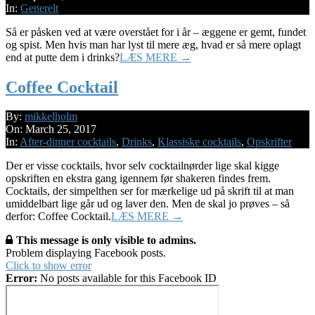
17
In:
Generelt
Så er påsken ved at være overstået for i år – æggene er gemt, fundet
og spist. Men hvis man har lyst til mere æg, hvad er så mere oplagt
end at putte dem i drinks?
LÆS MERE →
Coffee Cocktail
2017-
By:
mikkelholm
03-
On:
March 25, 2017
25
In:
After-dinner cocktails
,
Drinks
,
Klassiske cocktails
,
Opskrifter
Der er visse cocktails, hvor selv cocktailnørder lige skal kigge
opskriften en ekstra gang igennem før shakeren findes frem.
Cocktails, der simpelthen ser for mærkelige ud på skrift til at man
umiddelbart lige går ud og laver den. Men de skal jo prøves – så
derfor: Coffee Cocktail.
LÆS MERE →
This message is only visible to admins.
Problem displaying Facebook posts.
Click to show error
Error:
No posts available for this Facebook ID