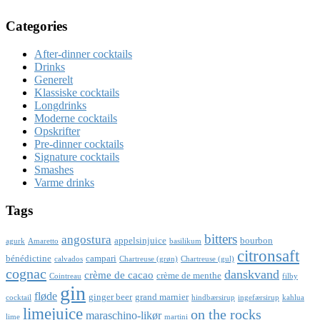
Categories
After-dinner cocktails
Drinks
Generelt
Klassiske cocktails
Longdrinks
Moderne cocktails
Opskrifter
Pre-dinner cocktails
Signature cocktails
Smashes
Varme drinks
Tags
bitters
angostura
appelsinjuice
bourbon
agurk
Amaretto
basilikum
citronsaft
bénédictine
campari
calvados
Chartreuse (grøn)
Chartreuse (gul)
cognac
danskvand
crème de cacao
crème de menthe
Cointreau
filby
gin
fløde
ginger beer
grand marnier
cocktail
hindbærsirup
ingefærsirup
kahlua
limejuice
on the rocks
maraschino-likør
lime
martini