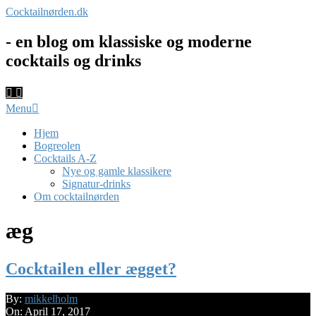
Skip
Cocktailnørden.dk
to
content
- en blog om klassiske og moderne
cocktails og drinks
Primary
Menu
Navigation
Menu
Hjem
Bogreolen
Cocktails A-Z
Nye og gamle klassikere
Signatur-drinks
Om cocktailnørden
æg
Cocktailen eller ægget?
2017-
By:
mikkelholm
04-
On:
April 17, 2017