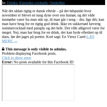
16
In:
Drinks
,
Klassiske cocktails
,
Opskrifter
Når det sådan rigtig er dansk efterår – på det tidspunkt hvor
november er blevet en tung dyne over ens humør, og det våde
tusmørke varer fra man står op, til man går i seng – der, lige dér, kan
man have brug for en rigtig god drink. Ikke en sukkersød farverig
sommercocktail med paraply og det hele. Det ville alligevel være for
meget. Nej, man har brug for en drink, der kan byde efteråret op til
dans, før det jages på porten. Kort sagt: En Vieux Carré.
LÆS
MERE →
This message is only visible to admins.
Problem displaying Facebook posts.
Click to show error
Error:
No posts available for this Facebook ID