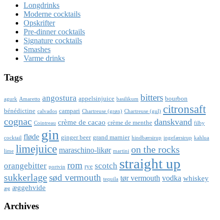
Longdrinks
Moderne cocktails
Opskrifter
Pre-dinner cocktails
Signature cocktails
Smashes
Varme drinks
Tags
bitters
angostura
appelsinjuice
bourbon
agurk
Amaretto
basilikum
citronsaft
bénédictine
campari
calvados
Chartreuse (grøn)
Chartreuse (gul)
cognac
danskvand
crème de cacao
crème de menthe
Cointreau
filby
gin
fløde
ginger beer
grand marnier
cocktail
hindbærsirup
ingefærsirup
kahlua
limejuice
on the rocks
maraschino-likør
lime
martini
straight up
rom
orangebitter
scotch
rye
portvin
sukkerlage
sød vermouth
tør vermouth
vodka
whiskey
tequila
æggehvide
æg
Archives