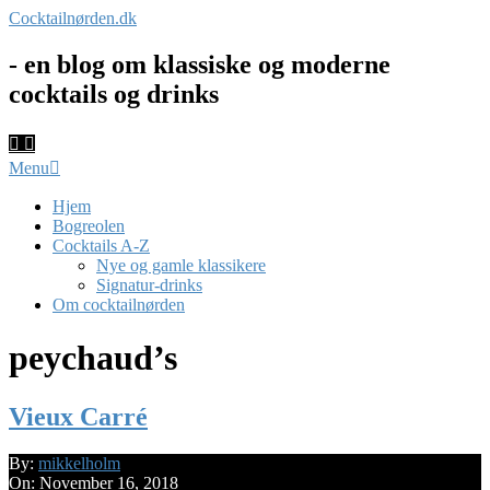
Skip
Cocktailnørden.dk
to
content
- en blog om klassiske og moderne
cocktails og drinks
Primary
Menu
Navigation
Menu
Hjem
Bogreolen
Cocktails A-Z
Nye og gamle klassikere
Signatur-drinks
Om cocktailnørden
peychaud’s
Vieux Carré
2018-
By:
mikkelholm
11-
On:
November 16, 2018