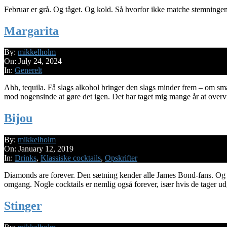
Februar er grå. Og tåget. Og kold. Så hvorfor ikke matche stemningen
Margarita
2024-
By:
mikkelholm
07-
On:
July 24, 2024
24
In:
Generelt
Ahh, tequila. Få slags alkohol bringer den slags minder frem – om 
mod nogensinde at gøre det igen. Det har taget mig mange år at overv
Bijou
2019-
By:
mikkelholm
01-
On:
January 12, 2019
12
In:
Drinks
,
Klassiske cocktails
,
Opskrifter
Diamonds are forever. Den sætning kender alle James Bond-fans. Og sel
omgang. Nogle cocktails er nemlig også forever, især hvis de tager u
Stinger
2017-