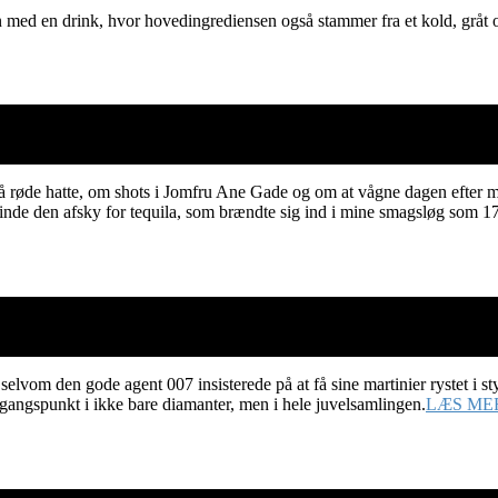
 med en drink, hvor hovedingrediensen også stammer fra et kold, gråt o
små røde hatte, om shots i Jomfru Ane Gade og om at vågne dagen efte
inde den afsky for tequila, som brændte sig ind i mine smagsløg som 17
vom den gode agent 007 insisterede på at få sine martinier rystet i sty
dgangspunkt i ikke bare diamanter, men i hele juvelsamlingen.
LÆS ME