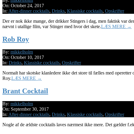
By:
mikkelholm
10-
On:
October 24, 2017
24
In:
After-dinner cocktails
,
Drinks
,
Klassiske cocktails
,
Opskrifter
Der er nok ikke mange, der drikker Stingers i dag, men faktisk var den 
nævnt i utallige film, var Stinger med hvor det skete.
LÆS MERE →
Rob Roy
2017-
By:
mikkelholm
10-
On:
October 10, 2017
10
In:
Drinks
,
Klassiske cocktails
,
Opskrifter
Normalt har skotske klanledere ikke det store til fælles med operetter
Roy.
LÆS MERE →
Brant Cocktail
2017-
By:
mikkelholm
09-
On:
September 30, 2017
30
In:
After-dinner cocktails
,
Drinks
,
Klassiske cocktails
,
Opskrifter
Nogle af de ældste cocktails laves nærmest ikke mere. Det gælder f.ek