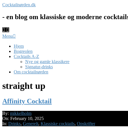
Skip
Cocktailnørden.dk
to
content
- en blog om klassiske og moderne cocktail
Primary
Menu
Navigation
Menu
Hjem
Bogreolen
Cocktails A-Z
Nye og gamle klassikere
Signatur-drinks
Om cocktailnørden
straight up
Affinity Cocktail
2025-
By:
mikkelholm
02-
On:
February 10, 2025
10
In:
Drinks
,
Generelt
,
Klassiske cocktails
,
Opskrifter