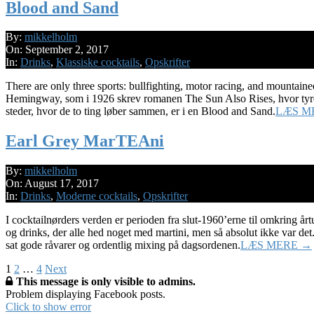
Blood and Sand
2017-
By:
mikkelholm
09-
On:
September 2, 2017
02
In:
Drinks
,
Klassiske cocktails
,
Opskrifter
There are only three sports: bullfighting, motor racing, and mountaine
Hemingway, som i 1926 skrev romanen The Sun Also Rises, hvor tyreløb
steder, hvor de to ting løber sammen, er i en Blood and Sand.
LÆS M
Earl Grey MarTEAni
2017-
By:
mikkelholm
08-
On:
August 17, 2017
17
In:
Drinks
,
Moderne cocktails
,
Opskrifter
I cocktailnørders verden er perioden fra slut-1960’erne til omkring år
og drinks, der alle hed noget med martini, men så absolut ikke var det.
sat gode råvarer og ordentlig mixing på dagsordenen.
LÆS MERE →
Posts
1
2
…
4
Next
This message is only visible to admins.
pagination
Problem displaying Facebook posts.
Click to show error