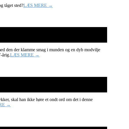
g tåget sted?
LÆS MERE →
r med den der klamme smag i munden og en dyb modvilje
-årig.
LÆS MERE →
kker, skal han ikke høre et ondt ord om det i denne
RE →