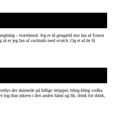
fægtning – tværtimod. Jeg er til gengæld stor fan af Ernest
å er jeg fan af cocktails med scotch. Og et af de få
eonlys der skinnede på billige sirupper, bling-bling vodka
er tog (bar-)skeen i den anden hånd og fik, drink for drink,