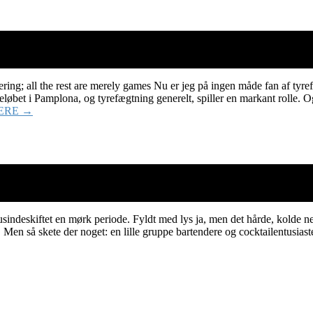
ering; all the rest are merely games Nu er jeg på ingen måde fan af tyre
et i Pamplona, og tyrefægtning generelt, spiller en markant rolle. Og s
ERE →
tusindeskiftet en mørk periode. Fyldt med lys ja, men det hårde, kolde n
 Men så skete der noget: en lille gruppe bartendere og cocktailentusiast