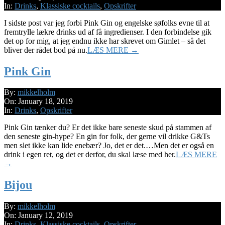
30
In:
Drinks
,
Klassiske cocktails
,
Opskrifter
I sidste post var jeg forbi Pink Gin og engelske søfolks evne til at
fremtrylle lækre drinks ud af få ingredienser. I den forbindelse gik
det op for mig, at jeg endnu ikke har skrevet om Gimlet – så det
bliver der rådet bod på nu.
LÆS MERE →
Pink Gin
2019-
By:
mikkelholm
01-
On:
January 18, 2019
18
In:
Drinks
,
Opskrifter
Pink Gin tænker du? Er det ikke bare seneste skud på stammen af
den seneste gin-hype? En gin for folk, der gerne vil drikke G&Ts
men slet ikke kan lide enebær? Jo, det er det.…Men det er også en
drink i egen ret, og det er derfor, du skal læse med her.
LÆS MERE
→
Bijou
2019-
By:
mikkelholm
01-
On:
January 12, 2019
12
In:
Drinks
,
Klassiske cocktails
,
Opskrifter