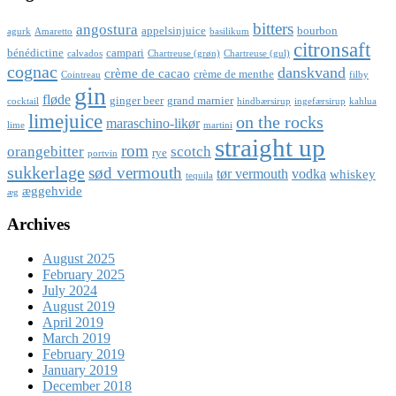
bitters
angostura
appelsinjuice
bourbon
agurk
Amaretto
basilikum
citronsaft
bénédictine
campari
calvados
Chartreuse (grøn)
Chartreuse (gul)
cognac
danskvand
crème de cacao
crème de menthe
Cointreau
filby
gin
fløde
ginger beer
grand marnier
cocktail
hindbærsirup
ingefærsirup
kahlua
limejuice
on the rocks
maraschino-likør
lime
martini
straight up
rom
orangebitter
scotch
rye
portvin
sukkerlage
sød vermouth
tør vermouth
vodka
whiskey
tequila
æggehvide
æg
Archives
August 2025
February 2025
July 2024
August 2019
April 2019
March 2019
February 2019
January 2019
December 2018