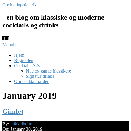
Skip
Cocktailnørden.dk
to
content
- en blog om klassiske og moderne
cocktails og drinks
Primary
Menu
Navigation
Menu
Hjem
Bogreolen
Cocktails A-Z
Nye og gamle klassikere
Signatur-drinks
Om cocktailnørden
January 2019
Gimlet
2019-
By:
mikkelholm
01-
On:
January 30, 2019