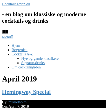
Skip
Cocktailnørden.dk
to
content
- en blog om klassiske og moderne
cocktails og drinks
Primary
Menu
Navigation
Menu
Hjem
Bogreolen
Cocktails A-Z
Nye og gamle klassikere
Signatur-drinks
Om cocktailnørden
April 2019
Hemingway Special
2019-
By:
mikkelholm
04-
On:
April 7, 2019