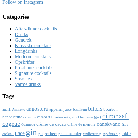
Follow on Instagram
Categories
After-dinner cocktails
Drinks
Generelt
Klassiske cocktails
Longdrinks
Moderne cocktails
Opskrifter
Pre-dinner cocktails
Signature cocktails
Smashes
Varme drinks
Tags
bitters
angostura
appelsinjuice
bourbon
agurk
Amaretto
basilikum
citronsaft
bénédictine
campari
calvados
Chartreuse (grøn)
Chartreuse (gul)
cognac
danskvand
crème de cacao
crème de menthe
Cointreau
filby
gin
fløde
ginger beer
grand marnier
cocktail
hindbærsirup
ingefærsirup
kahlua