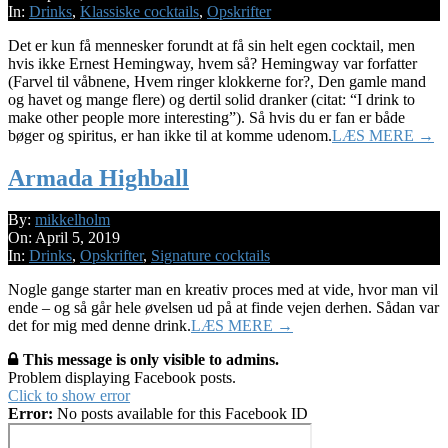
07
In:
Drinks
,
Klassiske cocktails
,
Opskrifter
Det er kun få mennesker forundt at få sin helt egen cocktail, men
hvis ikke Ernest Hemingway, hvem så? Hemingway var forfatter
(Farvel til våbnene, Hvem ringer klokkerne for?, Den gamle mand
og havet og mange flere) og dertil solid dranker (citat: “I drink to
make other people more interesting”). Så hvis du er fan er både
bøger og spiritus, er han ikke til at komme udenom.
LÆS MERE →
Armada Highball
2019-
By:
mikkelholm
04-
On:
April 5, 2019
05
In:
Drinks
,
Opskrifter
,
Signature cocktails
Nogle gange starter man en kreativ proces med at vide, hvor man vil
ende – og så går hele øvelsen ud på at finde vejen derhen. Sådan var
det for mig med denne drink.
LÆS MERE →
This message is only visible to admins.
Problem displaying Facebook posts.
Click to show error
Error:
No posts available for this Facebook ID