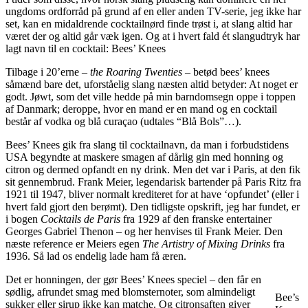
ungdoms ordforråd på grund af en eller anden TV-serie, jeg ikke har
set, kan en midaldrende cocktailnørd finde trøst i, at slang altid har
været der og altid går væk igen. Og at i hvert fald ét slangudtryk har
lagt navn til en cocktail: Bees’ Knees
Tilbage i 20’erne –
the Roaring Twenties
– betød bees’ knees
såmænd bare det, uforståelig slang næsten altid betyder: At noget er
godt. Jøwt, som det ville hedde på min barndomsegn oppe i toppen
af Danmark; deroppe, hvor en mand er en mand og en cocktail
består af vodka og blå curaçao (udtales “Blå Bols”…).
Bees’ Knees gik fra slang til cocktailnavn, da man i forbudstidens
USA begyndte at maskere smagen af dårlig gin med honning og
citron og dermed opfandt en ny drink. Men det var i Paris, at den fik
sit gennembrud. Frank Meier, legendarisk bartender på Paris Ritz fra
1921 til 1947, bliver normalt krediteret for at have ‘opfundet’ (eller i
hvert fald gjort den berømt). Den tidligste opskrift, jeg har fundet, er
i bogen
Cocktails de Paris
fra 1929 af den franske entertainer
Georges Gabriel Thenon – og her henvises til Frank Meier. Den
næste reference er Meiers egen
The Artistry of Mixing Drinks
fra
1936. Så lad os endelig lade ham få æren.
Det er honningen, der gør Bees’ Knees speciel – den får en
sødlig, afrundet smag med blomsternoter, som almindeligt
Bee’s
sukker eller sirup ikke kan matche. Og citronsaften giver