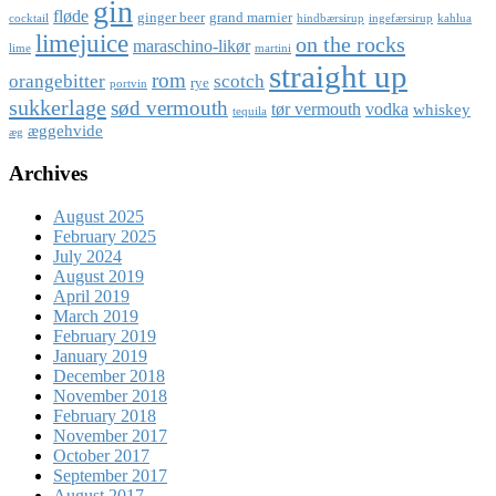
gin
fløde
ginger beer
grand marnier
cocktail
hindbærsirup
ingefærsirup
kahlua
limejuice
on the rocks
maraschino-likør
lime
martini
straight up
rom
orangebitter
scotch
rye
portvin
sukkerlage
sød vermouth
tør vermouth
vodka
whiskey
tequila
æggehvide
æg
Archives
August 2025
February 2025
July 2024
August 2019
April 2019
March 2019
February 2019
January 2019
December 2018
November 2018
February 2018
November 2017
October 2017
September 2017
August 2017