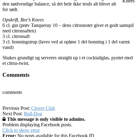
Knees
den nødvendige balance, så det hele ikke trods alt bliver alt
for sødt.
Opskrift, Bee’s Knees
6 cl. gin (prøv Tanqueray 10 – dens citrusnoter giver et godt samspil
med citronsaften)
3 cl. citronsaft
3 cl. honningsirup (laves ved at opløse 1 del honning i 1 del varmt
vand)
Shakes grundigt og serveres straight up i et cocktailglas, pyntet med
et citrus-twist.
Comments
comments
2017-
Previous Post:
Clover Club
08-
Next Post:
Bull-Dog
11
This message is only visible to admins.
Problem displaying Facebook posts.
Click to show error
Error:
No posts available for this Facebook ID