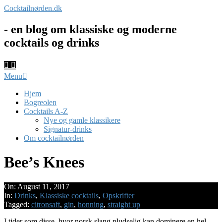
Skip
Cocktailnørden.dk
to
content
- en blog om klassiske og moderne
cocktails og drinks
Primary
Menu
Navigation
Menu
Hjem
Bogreolen
Cocktails A-Z
Nye og gamle klassikere
Signatur-drinks
Om cocktailnørden
Bee’s Knees
On:
August 11, 2017
In:
Drinks
,
Klassiske cocktails
,
Opskrifter
Tagged:
citronsaft
,
gin
,
honning
,
straight up
I tider som disse, hvor norsk slang pludselig kan dominere en hel