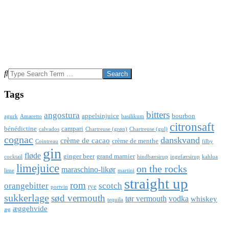
Search
Tags
bitters
angostura
appelsinjuice
bourbon
agurk
Amaretto
basilikum
citronsaft
bénédictine
campari
calvados
Chartreuse (grøn)
Chartreuse (gul)
cognac
danskvand
crème de cacao
crème de menthe
Cointreau
filby
gin
fløde
ginger beer
grand marnier
cocktail
hindbærsirup
ingefærsirup
kahlua
limejuice
on the rocks
maraschino-likør
lime
martini
straight up
rom
orangebitter
scotch
rye
portvin
sukkerlage
sød vermouth
tør vermouth
vodka
whiskey
tequila
æggehvide
æg