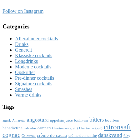
Follow on Instagram
Categories
After-dinner cocktails
Drinks
Generelt
Klassiske cocktails
Longdrinks
Moderne cocktails
Opskrifter
Pre-dinner cocktails
Signature cocktails
Smashes
Varme drinks
Tags
bitters
angostura
appelsinjuice
bourbon
agurk
Amaretto
basilikum
citronsaft
bénédictine
campari
calvados
Chartreuse (grøn)
Chartreuse (gul)
cognac
danskvand
crème de cacao
crème de menthe
Cointreau
filby