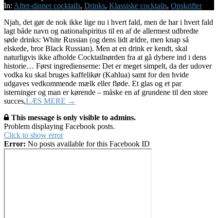
17
In:
After-dinner cocktails
,
Drinks
,
Klassiske cocktails
,
Opskrifter
Njah, det gør de nok ikke lige nu i hvert fald, men de har i hvert fald
lagt både navn og nationalspiritus til en af de allermest udbredte
søde drinks: White Russian (og dens lidt ældre, men knap så
elskede, bror Black Russian). Men at en drink er kendt, skal
naturligvis ikke afholde Cocktailnørden fra at gå dybere ind i dens
historie… Først ingredienserne: Det er meget simpelt, da der udover
vodka ku skal bruges kaffelikør (Kahlua) samt for den hvide
udgaves vedkommende mælk eller fløde. Et glas og et par
isterninger og man er kørende – måske en af grundene til den store
succes,
LÆS MERE →
This message is only visible to admins.
Problem displaying Facebook posts.
Click to show error
Error:
No posts available for this Facebook ID