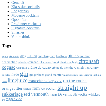
Generelt
Klassiske cocktails
Longdrinks
Moderne cocktails
Opskrifter
Pre-dinner cocktails
Signature cocktails
Smashes
Varme drinks
Tags
bitters
angostura
appelsinjuice
bourbon
agurk
Amaretto
basilikum
citronsaft
bénédictine
campari
calvados
Chartreuse (grøn)
Chartreuse (gul)
cognac
danskvand
crème de cacao
crème de menthe
Cointreau
filby
gin
fløde
ginger beer
grand marnier
cocktail
hindbærsirup
ingefærsirup
kahlua
limejuice
on the rocks
maraschino-likør
lime
martini
straight up
rom
orangebitter
scotch
rye
portvin
sukkerlage
sød vermouth
tør vermouth
vodka
whiskey
tequila
æggehvide
æg