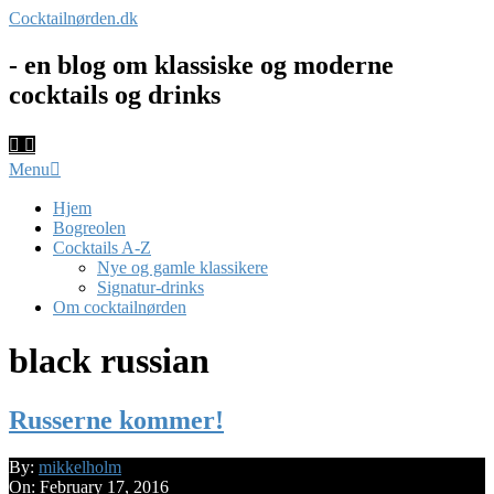
Skip
Cocktailnørden.dk
to
content
- en blog om klassiske og moderne
cocktails og drinks
Primary
Menu
Navigation
Menu
Hjem
Bogreolen
Cocktails A-Z
Nye og gamle klassikere
Signatur-drinks
Om cocktailnørden
black russian
Russerne kommer!
2016-
By:
mikkelholm
02-
On:
February 17, 2016