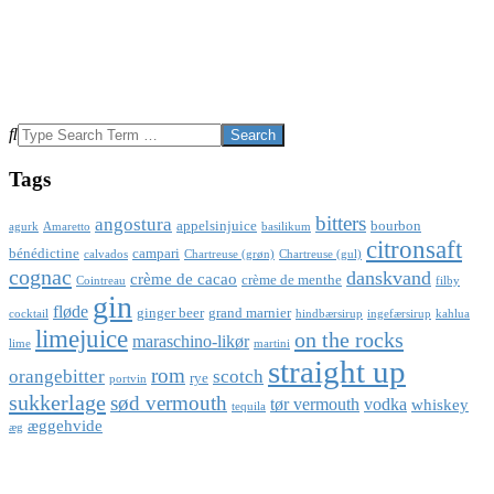
Search
Tags
bitters
angostura
appelsinjuice
bourbon
agurk
Amaretto
basilikum
citronsaft
bénédictine
campari
calvados
Chartreuse (grøn)
Chartreuse (gul)
cognac
danskvand
crème de cacao
crème de menthe
Cointreau
filby
gin
fløde
ginger beer
grand marnier
cocktail
hindbærsirup
ingefærsirup
kahlua
limejuice
on the rocks
maraschino-likør
lime
martini
straight up
rom
orangebitter
scotch
rye
portvin
sukkerlage
sød vermouth
tør vermouth
vodka
whiskey
tequila
æggehvide
æg