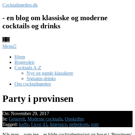
Skip
Cocktailnørden.dk
to
content
- en blog om klassiske og moderne
cocktails og drinks
Primary
Menu
Navigation
Menu
Hjem
Bogreolen
Cocktails A-Z
Nye og gamle klassikere
Signatur-drinks
Om cocktailnørden
Party i provinsen
On:
November 29, 2017
In:
Generelt
,
Moderne cocktails
,
Opskrifter
Tagged:
kaffe
,
Licor 43
,
limejuice
,
peberkorn
,
rom
Når man – som jeg – er både cocktailentusiast og bosat i ‘Provinsen’