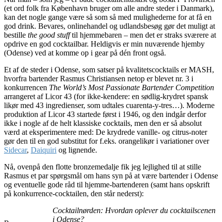
(et ord folk fra København bruger om alle andre steder i Danmark),
kan det nogle gange være så som så med mulighederne for at få en
god drink. Bevares, onlinehandel og udlandsbesøg gør det muligt at
bestille
the good stuff
til hjemmebaren – men det er straks sværere at
opdrive en god cocktailbar. Heldigvis er min nuværende hjemby
(Odense) ved at komme op i gear på dén front også.
Et af de steder i Odense, som satser på kvalitetscocktails er MASH,
hvorfra bartender Rasmus Christiansen netop er blevet nr. 3 i
konkurrencen
The World’s Most Passionate Bartender Competition
arrangeret af Licor 43 (for ikke-kendere: en sødlig-krydret spansk
likør med 43 ingredienser, som udtales cuarenta-y-tres…). Moderne
produktion af Licor 43 startede først i 1946, og den indgår derfor
ikke i nogle af de helt klassiske cocktails, men den er så absolut
værd at eksperimentere med: De krydrede vanille- og citrus-noter
gør den til en god substitut for f.eks. orangelikør i variationer over
Sidecar
,
Daiquiri
og lignende.
Nå, ovenpå den flotte bronzemedalje fik jeg lejlighed til at stille
Rasmus et par spørgsmål om hans syn på at være bartender i Odense
og eventuelle gode råd til hjemme-bartenderen (samt hans opskrift
på konkurrence-cocktailen, den står nederst):
Cocktailnørden: Hvordan oplever du cocktailscenen
i Odense?