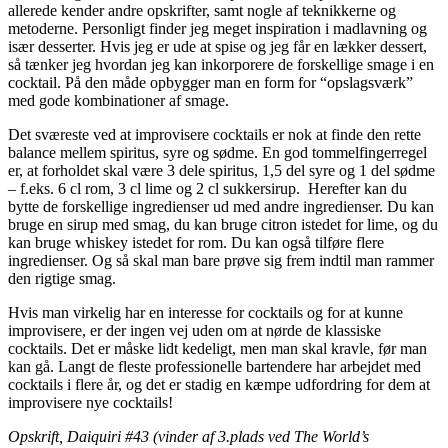
allerede kender andre opskrifter, samt nogle af teknikkerne og
metoderne. Personligt finder jeg meget inspiration i madlavning og
især desserter. Hvis jeg er ude at spise og jeg får en lækker dessert,
så tænker jeg hvordan jeg kan inkorporere de forskellige smage i en
cocktail. På den måde opbygger man en form for “opslagsværk”
med gode kombinationer af smage.
Det sværeste ved at improvisere cocktails er nok at finde den rette
balance mellem spiritus, syre og sødme. En god tommelfingerregel
er, at forholdet skal være 3 dele spiritus, 1,5 del syre og 1 del sødme
– f.eks. 6 cl rom, 3 cl lime og 2 cl sukkersirup. Herefter kan du
bytte de forskellige ingredienser ud med andre ingredienser. Du kan
bruge en sirup med smag, du kan bruge citron istedet for lime, og du
kan bruge whiskey istedet for rom. Du kan også tilføre flere
ingredienser. Og så skal man bare prøve sig frem indtil man rammer
den rigtige smag.
Hvis man virkelig har en interesse for cocktails og for at kunne
improvisere, er der ingen vej uden om at nørde de klassiske
cocktails. Det er måske lidt kedeligt, men man skal kravle, før man
kan gå. Langt de fleste professionelle bartendere har arbejdet med
cocktails i flere år, og det er stadig en kæmpe udfordring for dem at
improvisere nye cocktails!
Opskrift, Daiquiri #43 (vinder af 3.plads ved The World’s