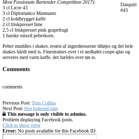
Most Passionate Bartender Competition 2017):
Daiquiri
3 cl Licor 43
#43
3 cl Diplomatico Mantuano
2 cl koldbrygget kaffe
2 cl friskpresset lime
2,5 cl friskpresset pink grapefrugt
1 barske mixed peberkorn.
Peber muddles i shaker, resten af ingredienserne tilføjes og det hele
shakes hårdt med is. Finestraines over i et nedkølet coupe-glas og
serveres med varm kaffe, der hældes over tør-is.
Comments
comments
2017-
Previous Post:
Tom Collins
11-
Next Post:
Hot buttered rum
29
This message is only visible to admins.
Problem displaying Facebook posts.
Click to show error
Error:
No posts available for this Facebook ID