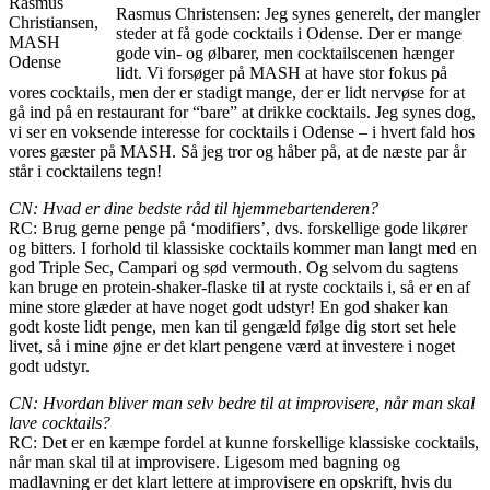
Rasmus
Rasmus Christensen: Jeg synes generelt, der mangler
Christiansen,
steder at få gode cocktails i Odense. Der er mange
MASH
gode vin- og ølbarer, men cocktailscenen hænger
Odense
lidt. Vi forsøger på MASH at have stor fokus på
vores cocktails, men der er stadigt mange, der er lidt nervøse for at
gå ind på en restaurant for “bare” at drikke cocktails. Jeg synes dog,
vi ser en voksende interesse for cocktails i Odense – i hvert fald hos
vores gæster på MASH. Så jeg tror og håber på, at de næste par år
står i cocktailens tegn!
CN: Hvad er dine bedste råd til hjemmebartenderen?
RC: Brug gerne penge på ‘modifiers’, dvs. forskellige gode likører
og bitters. I forhold til klassiske cocktails kommer man langt med en
god Triple Sec, Campari og sød vermouth. Og selvom du sagtens
kan bruge en protein-shaker-flaske til at ryste cocktails i, så er en af
mine store glæder at have noget godt udstyr! En god shaker kan
godt koste lidt penge, men kan til gengæld følge dig stort set hele
livet, så i mine øjne er det klart pengene værd at investere i noget
godt udstyr.
CN: Hvordan bliver man selv bedre til at improvisere, når man skal
lave cocktails?
RC: Det er en kæmpe fordel at kunne forskellige klassiske cocktails,
når man skal til at improvisere. Ligesom med bagning og
madlavning er det klart lettere at improvisere en opskrift, hvis du