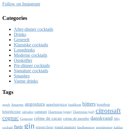
Follow on Instagram
Categories
After-dinner cocktails
Drinks
Generelt
Klassiske cocktails
Longdrinks
Moderne cocktails
Opskrifter
Pre-dinner cocktails
Signature cocktails
Smashes
Varme drinks
Tags
bitters
angostura
appelsinjuice
bourbon
agurk
Amaretto
basilikum
citronsaft
bénédictine
campari
calvados
Chartreuse (grøn)
Chartreuse (gul)
cognac
danskvand
crème de cacao
crème de menthe
Cointreau
filby
gin
fløde
ginger beer
grand marnier
cocktail
hindbærsirup
ingefærsirup
kahlua