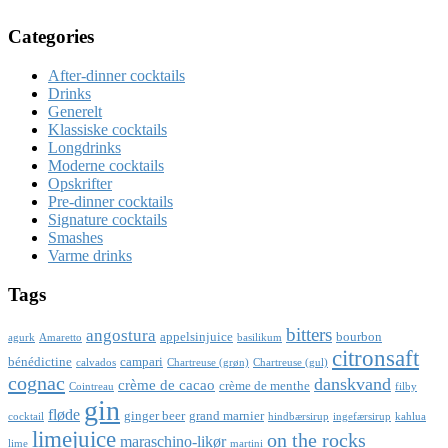
Categories
After-dinner cocktails
Drinks
Generelt
Klassiske cocktails
Longdrinks
Moderne cocktails
Opskrifter
Pre-dinner cocktails
Signature cocktails
Smashes
Varme drinks
Tags
bitters
angostura
appelsinjuice
bourbon
agurk
Amaretto
basilikum
citronsaft
bénédictine
campari
calvados
Chartreuse (grøn)
Chartreuse (gul)
cognac
danskvand
crème de cacao
crème de menthe
Cointreau
filby
gin
fløde
ginger beer
grand marnier
cocktail
hindbærsirup
ingefærsirup
kahlua
limejuice
on the rocks
maraschino-likør
lime
martini