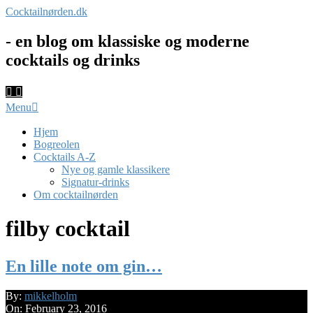
Skip
Cocktailnørden.dk
to
content
- en blog om klassiske og moderne
cocktails og drinks
Primary
Menu
Navigation
Menu
Hjem
Bogreolen
Cocktails A-Z
Nye og gamle klassikere
Signatur-drinks
Om cocktailnørden
filby cocktail
En lille note om gin…
2016-
By:
mikkelholm
02-
On:
February 23, 2016