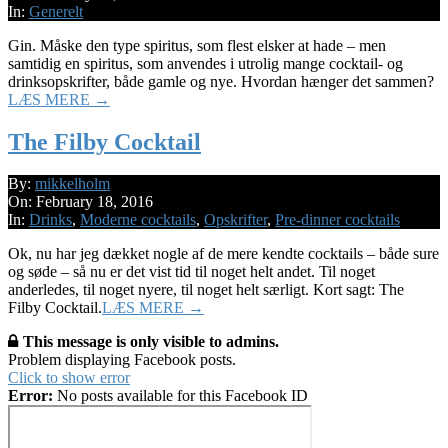
23
In:
Generelt
Gin. Måske den type spiritus, som flest elsker at hade – men
samtidig en spiritus, som anvendes i utrolig mange cocktail- og
drinksopskrifter, både gamle og nye. Hvordan hænger det sammen?
LÆS MERE →
The Filby Cocktail
2016-
By:
mikkelholm
02-
On:
February 18, 2016
18
In:
Drinks
,
Moderne cocktails
,
Opskrifter
,
Pre-dinner cocktails
Ok, nu har jeg dækket nogle af de mere kendte cocktails – både sure
og søde – så nu er det vist tid til noget helt andet. Til noget
anderledes, til noget nyere, til noget helt særligt. Kort sagt: The
Filby Cocktail.
LÆS MERE →
This message is only visible to admins.
Problem displaying Facebook posts.
Click to show error
Error:
No posts available for this Facebook ID