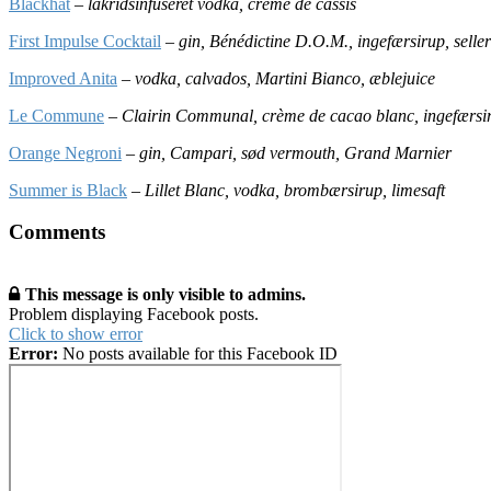
Blackhat
–
lakridsinfuseret vodka, créme de cassis
First Impulse Cocktail
–
gin, Bénédictine D.O.M., ingefærsirup, selleri
Improved Anita
–
vodka, calvados, Martini Bianco, æblejuice
Le Commune
–
Clairin Communal, crème de cacao blanc, ingefærsir
Orange Negroni
–
gin, Campari, sød vermouth, Grand Marnier
Summer is Black
–
Lillet Blanc, vodka, brombærsirup, limesaft
Comments
2019-
This message is only visible to admins.
02-
Problem displaying Facebook posts.
18
Click to show error
Error:
No posts available for this Facebook ID