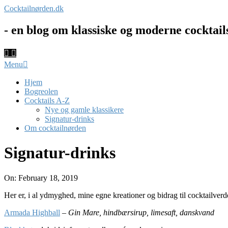
Skip
Cocktailnørden.dk
to
content
- en blog om klassiske og moderne cocktail
Primary
Menu
Navigation
Menu
Hjem
Bogreolen
Cocktails A-Z
Nye og gamle klassikere
Signatur-drinks
Om cocktailnørden
Signatur-drinks
On:
February 18, 2019
Her er, i al ydmyghed, mine egne kreationer og bidrag til cocktailverd
Armada Highball
–
Gin Mare, hindbærsirup, limesaft, danskvand