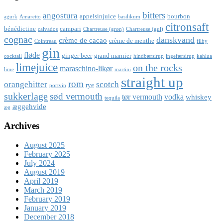
bitters
angostura
appelsinjuice
bourbon
agurk
Amaretto
basilikum
citronsaft
bénédictine
campari
calvados
Chartreuse (grøn)
Chartreuse (gul)
cognac
danskvand
crème de cacao
crème de menthe
Cointreau
filby
gin
fløde
ginger beer
grand marnier
cocktail
hindbærsirup
ingefærsirup
kahlua
limejuice
on the rocks
maraschino-likør
lime
martini
straight up
rom
orangebitter
scotch
rye
portvin
sukkerlage
sød vermouth
tør vermouth
vodka
whiskey
tequila
æggehvide
æg
Archives
August 2025
February 2025
July 2024
August 2019
April 2019
March 2019
February 2019
January 2019
December 2018