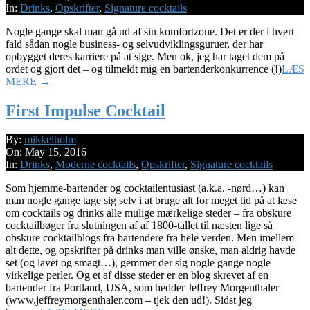
12
In:
Drinks
,
Opskrifter
,
Signature cocktails
Nogle gange skal man gå ud af sin komfortzone. Det er der i hvert
fald sådan nogle business- og selvudviklingsguruer, der har
opbygget deres karriere på at sige. Men ok, jeg har taget dem på
ordet og gjort det – og tilmeldt mig en bartenderkonkurrence (!)
LÆS
MERE →
First Impulse Cocktail
2016-
By:
mikkelholm
05-
On:
May 15, 2016
15
In:
Drinks
,
Moderne cocktails
,
Opskrifter
,
Signature cocktails
Som hjemme-bartender og cocktailentusiast (a.k.a. -nørd…) kan
man nogle gange tage sig selv i at bruge alt for meget tid på at læse
om cocktails og drinks alle mulige mærkelige steder – fra obskure
cocktailbøger fra slutningen af af 1800-tallet til næsten lige så
obskure cocktailblogs fra bartendere fra hele verden. Men imellem
alt dette, og opskrifter på drinks man ville ønske, man aldrig havde
set (og lavet og smagt…), gemmer der sig nogle gange nogle
virkelige perler. Og et af disse steder er en blog skrevet af en
bartender fra Portland, USA, som hedder Jeffrey Morgenthaler
(www.jeffreymorgenthaler.com – tjek den ud!). Sidst jeg