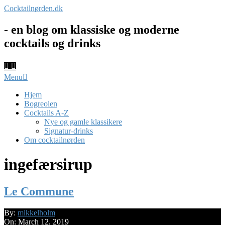
Skip
Cocktailnørden.dk
to
content
- en blog om klassiske og moderne
cocktails og drinks
Primary
Menu
Navigation
Menu
Hjem
Bogreolen
Cocktails A-Z
Nye og gamle klassikere
Signatur-drinks
Om cocktailnørden
ingefærsirup
Le Commune
2019-
By:
mikkelholm
03-
On:
March 12, 2019