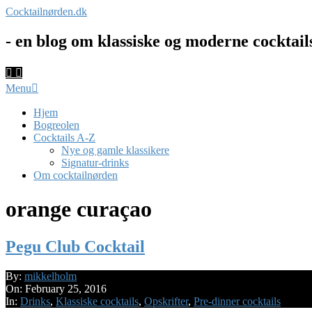
Skip
Cocktailnørden.dk
to
content
- en blog om klassiske og moderne cocktail
Primary
Menu
Navigation
Menu
Hjem
Bogreolen
Cocktails A-Z
Nye og gamle klassikere
Signatur-drinks
Om cocktailnørden
orange curaçao
Pegu Club Cocktail
2016-
By:
mikkelholm
02-
On:
February 25, 2016
25
In:
Drinks
,
Klassiske cocktails
,
Opskrifter
,
Pre-dinner cocktails