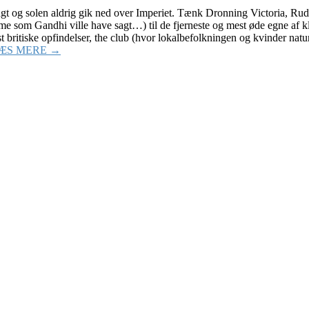
gt og solen aldrig gik ned over Imperiet. Tænk Dronning Victoria, Ru
mme som Gandhi ville have sagt…) til de fjerneste og mest øde egne af k
t britiske opfindelser, the club (hvor lokalbefolkningen og kvinder natu
ÆS MERE →