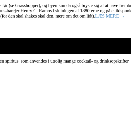
 før (se Grasshopper), og byen kan da også bryste sig af at have fremb
s-barejer Henry C. Ramos i slutningen af 1880´erne og på et tidspunkt 
n (for den skal shakes skal den, mere om det om lidt).
LÆS MERE →
g en spiritus, som anvendes i utrolig mange cocktail- og drinksopskrif