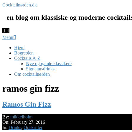
Skip
Cocktailnørden.dk
to
content
- en blog om klassiske og moderne cocktail
Primary
Menu
Navigation
Menu
Hjem
Bogreolen
Cocktails A-Z
Nye og gamle klassikere
Signatur-drinks
Om cocktailnørden
ramos gin fizz
Ramos Gin Fizz
2016-
By:
mikkelholm
02-
On:
February 27, 2016
27
In:
Drinks
,
Opskrifter