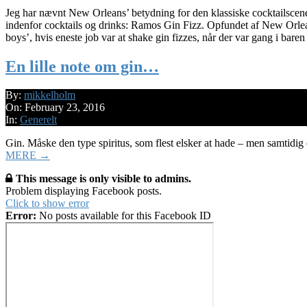
Jeg har nævnt New Orleans’ betydning for den klassiske cocktailscene
indenfor cocktails og drinks: Ramos Gin Fizz. Opfundet af New Orlean
boys’, hvis eneste job var at shake gin fizzes, når der var gang i bare
En lille note om gin…
2016-
By:
mikkelholm
02-
On:
February 23, 2016
23
In:
Generelt
Gin. Måske den type spiritus, som flest elsker at hade – men samtidi
MERE →
This message is only visible to admins.
Problem displaying Facebook posts.
Click to show error
Error:
No posts available for this Facebook ID