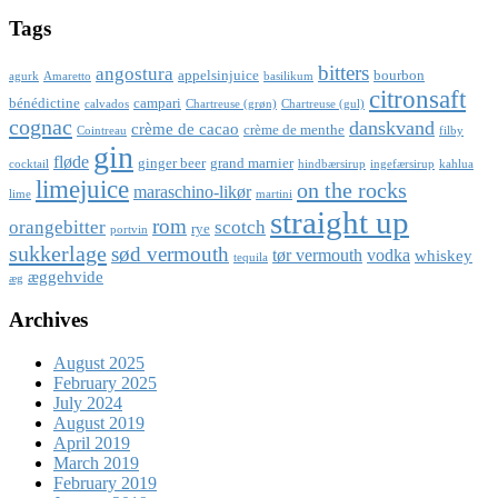
Tags
bitters
angostura
appelsinjuice
bourbon
agurk
Amaretto
basilikum
citronsaft
bénédictine
campari
calvados
Chartreuse (grøn)
Chartreuse (gul)
cognac
danskvand
crème de cacao
crème de menthe
Cointreau
filby
gin
fløde
ginger beer
grand marnier
cocktail
hindbærsirup
ingefærsirup
kahlua
limejuice
on the rocks
maraschino-likør
lime
martini
straight up
rom
orangebitter
scotch
rye
portvin
sukkerlage
sød vermouth
tør vermouth
vodka
whiskey
tequila
æggehvide
æg
Archives
August 2025
February 2025
July 2024
August 2019
April 2019
March 2019
February 2019