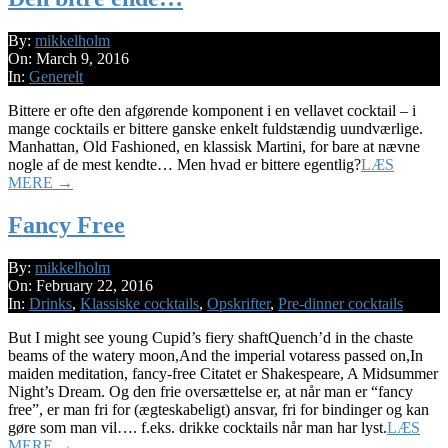
2016-
By:
mikkelholm
03-
On:
March 9, 2016
09
In:
Generelt
Bittere er ofte den afgørende komponent i en vellavet cocktail – i
mange cocktails er bittere ganske enkelt fuldstændig uundværlige.
Manhattan, Old Fashioned, en klassisk Martini, for bare at nævne
nogle af de mest kendte… Men hvad er bittere egentlig?
LÆS
MERE →
Fancy Free
2016-
By:
mikkelholm
02-
On:
February 22, 2016
22
In:
Drinks
,
Klassiske cocktails
,
Opskrifter
,
Pre-dinner cocktails
But I might see young Cupid’s fiery shaftQuench’d in the chaste
beams of the watery moon,And the imperial votaress passed on,In
maiden meditation, fancy-free Citatet er Shakespeare, A Midsummer
Night’s Dream. Og den frie oversættelse er, at når man er “fancy
free”, er man fri for (ægteskabeligt) ansvar, fri for bindinger og kan
gøre som man vil…. f.eks. drikke cocktails når man har lyst.
LÆS
MERE →