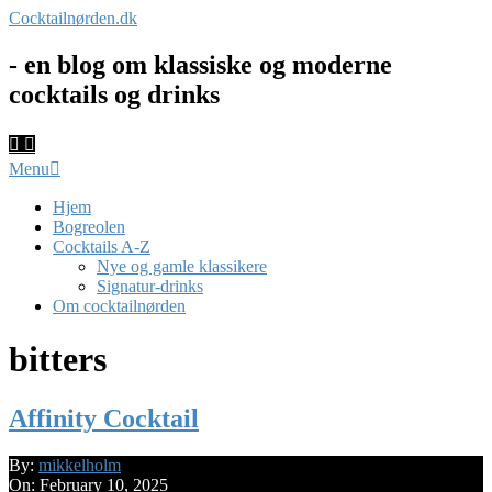
Skip
Cocktailnørden.dk
to
content
- en blog om klassiske og moderne
cocktails og drinks
Primary
Menu
Navigation
Menu
Hjem
Bogreolen
Cocktails A-Z
Nye og gamle klassikere
Signatur-drinks
Om cocktailnørden
bitters
Affinity Cocktail
2025-
By:
mikkelholm
02-
On:
February 10, 2025