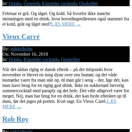
10
In:
Drinks
,
Generelt
,
Klassiske cocktails
,
Opskrifter
Februar er grå. Og tåget. Og kold. Så hvorfor ikke matche
stemningen med en drink, hvor hovedingrediensen også stammer fra
et kold, gråt og tåget sted?
LÆS MERE →
Vieux Carré
2018-
By:
mikkelholm
11-
On:
November 16, 2018
16
In:
Drinks
,
Klassiske cocktails
,
Opskrifter
Når det sådan rigtig er dansk efterår – på det tidspunkt hvor
november er blevet en tung dyne over ens humør, og det våde
tusmørke varer fra man står op, til man går i seng – der, lige dér, kan
man have brug for en rigtig god drink. Ikke en sukkersød farverig
sommercocktail med paraply og det hele. Det ville alligevel være for
meget. Nej, man har brug for en drink, der kan byde efteråret op til
dans, før det jages på porten. Kort sagt: En Vieux Carré.
LÆS
MERE →
Rob Roy
2017-
By:
mikkelholm