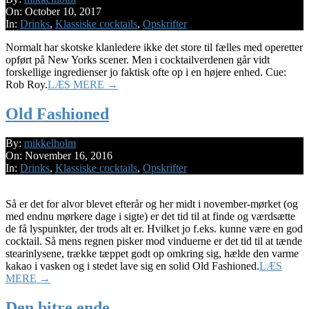
10-
On:
October 10, 2017
10
In:
Drinks
,
Klassiske cocktails
,
Opskrifter
Normalt har skotske klanledere ikke det store til fælles med operetter
opført på New Yorks scener. Men i cocktailverdenen går vidt
forskellige ingredienser jo faktisk ofte op i en højere enhed. Cue:
Rob Roy.
LÆS MERE →
Old Fashioned
2016-
By:
mikkelholm
11-
On:
November 16, 2016
16
In:
Drinks
,
Klassiske cocktails
,
Opskrifter
Så er det for alvor blevet efterår og her midt i november-mørket (og
med endnu mørkere dage i sigte) er det tid til at finde og værdsætte
de få lyspunkter, der trods alt er. Hvilket jo f.eks. kunne være en god
cocktail. Så mens regnen pisker mod vinduerne er det tid til at tænde
stearinlysene, trække tæppet godt op omkring sig, hælde den varme
kakao i vasken og i stedet lave sig en solid Old Fashioned.
LÆS
MERE →
Den bitre ende…