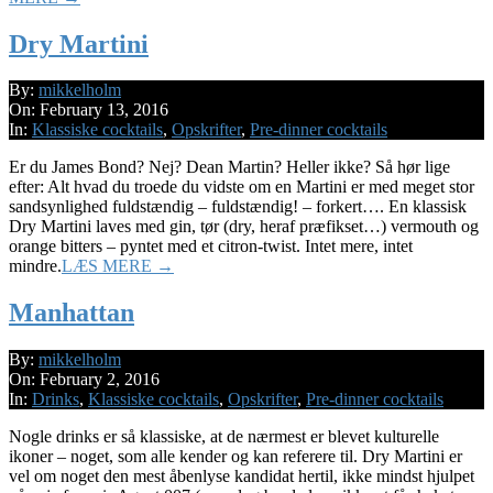
Dry Martini
2016-
By:
mikkelholm
02-
On:
February 13, 2016
13
In:
Klassiske cocktails
,
Opskrifter
,
Pre-dinner cocktails
Er du James Bond? Nej? Dean Martin? Heller ikke? Så hør lige
efter: Alt hvad du troede du vidste om en Martini er med meget stor
sandsynlighed fuldstændig – fuldstændig! – forkert…. En klassisk
Dry Martini laves med gin, tør (dry, heraf præfikset…) vermouth og
orange bitters – pyntet med et citron-twist. Intet mere, intet
mindre.
LÆS MERE →
Manhattan
2016-
By:
mikkelholm
02-
On:
February 2, 2016
02
In:
Drinks
,
Klassiske cocktails
,
Opskrifter
,
Pre-dinner cocktails
Nogle drinks er så klassiske, at de nærmest er blevet kulturelle
ikoner – noget, som alle kender og kan referere til. Dry Martini er
vel om noget den mest åbenlyse kandidat hertil, ikke mindst hjulpet