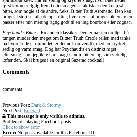
spiritusbutikker. Har en sødlig og krydret smag, hvor bitterheden
først kommer rigtig frem i eftersmagen – faktisk er den knap så
bitter, som nogle af de andre, f.eks. Bitter Truth Aromatic. Den kan
bruges i stort set alle de opskrifter, hvor der skal bruges bittere, men
passer efter min mening rigtig godt til en ung bourbon eller cognac.
Peychaud’s Bitters
: En anden klassiker. Den er næsten duftløs. På
tungen minder den meget om Bittter Truth Creole (eller, med tanke
på hvornår de er opfundet, er det nok omvendt), med en krydret,
sødlig og varm smag. Dog har Peychaud’s en distinkt røget
eftersmag, som jeg ikke har smagt i andre bittere og som virkelig
løfter den. Skal bruges i en original Sazerac cocktail!
Comments
comments
2016-
Previous Post:
Dark & Stormy
03-
Next Post:
Emerald
09
This message is only visible to admins.
Problem displaying Facebook posts.
Click to show error
Error:
No posts available for this Facebook ID