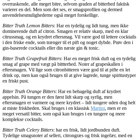
overraskende, alle meget bitre, selvom graden af bitterhed faktisk
varierer en del. Men som det ses, er smagsprofilen og dermed
anvendelsesmulighederne også meget forskellige.
Bitter Truth Lemon Bitters
: Har en tydelig og lidt tung, men ikke
dominerende duft af citron. Smagen er relativ skarp, med en klar
citrussmag, og en krydret eftersmag. Vil være god til lettere cocktails
i den friske ende, som trænger til et pift og noget dybde. Prøv den i
gin-baserede cocktails eller din næste gin & tonic.
Bitter Truth Grapefruit Bitters
: Har en meget frisk duft og en tydelig
smag af grape med vægt på bittterhed. Noter af grapeskallen i
eftersmagen. Vil lige som citronbitteren være god til at pifte en let
drink op, men kan også bruges til at give lagrede, tunge spiritustyper
en friskt pust.
Bitter Truth Orange Bitters
: Har en behagelig duft af krydret
appelsin. På tungen er den først lidt skarp og syrlig, men
eftersmagen er varmere og mere krydret – lidt tungere uden dog helt
at miste friskheden. Skal bruges i en klassisk
Martini
, men er en
meget versatil bitter, som også kan bruges i en tungere og mere
komplekse cocktails.
Bitter Truth Celery Bitters
: har en frisk, lidt jordbunden duft.
Tydelige smagsnoter af selleri, citrongræs og frisk ingefær, med en