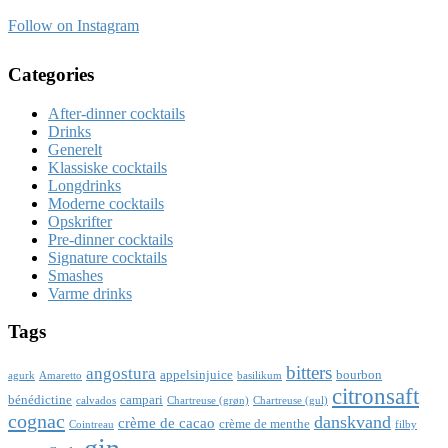
Follow on Instagram
Categories
After-dinner cocktails
Drinks
Generelt
Klassiske cocktails
Longdrinks
Moderne cocktails
Opskrifter
Pre-dinner cocktails
Signature cocktails
Smashes
Varme drinks
Tags
bitters
angostura
appelsinjuice
bourbon
agurk
Amaretto
basilikum
citronsaft
bénédictine
campari
calvados
Chartreuse (grøn)
Chartreuse (gul)
cognac
danskvand
crème de cacao
crème de menthe
Cointreau
filby