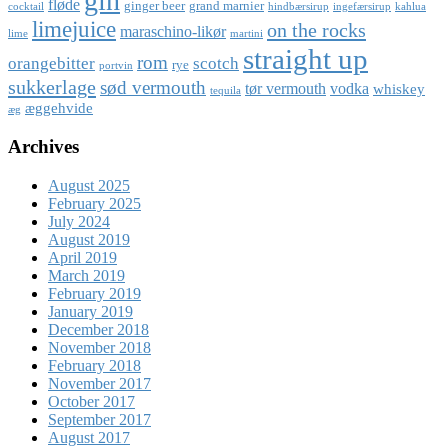
gin
fløde
ginger beer
grand marnier
cocktail
hindbærsirup
ingefærsirup
kahlua
limejuice
on the rocks
maraschino-likør
lime
martini
straight up
rom
orangebitter
scotch
rye
portvin
sukkerlage
sød vermouth
tør vermouth
vodka
whiskey
tequila
æggehvide
æg
Archives
August 2025
February 2025
July 2024
August 2019
April 2019
March 2019
February 2019
January 2019
December 2018
November 2018
February 2018
November 2017
October 2017
September 2017
August 2017