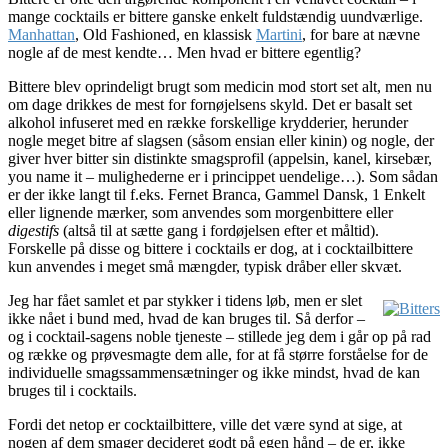
mange cocktails er bittere ganske enkelt fuldstændig uundværlige.
Manhattan
, Old Fashioned, en klassisk
Martini
, for bare at nævne
nogle af de mest kendte… Men hvad er bittere egentlig?
Bittere blev oprindeligt brugt som medicin mod stort set alt, men nu
om dage drikkes de mest for fornøjelsens skyld. Det er basalt set
alkohol infuseret med en række forskellige krydderier, herunder
nogle meget bitre af slagsen (såsom ensian eller kinin) og nogle, der
giver hver bitter sin distinkte smagsprofil (appelsin, kanel, kirsebær,
you name it – mulighederne er i princippet uendelige…). Som sådan
er der ikke langt til f.eks. Fernet Branca, Gammel Dansk, 1 Enkelt
eller lignende mærker, som anvendes som morgenbittere eller
digestifs
(altså til at sætte gang i fordøjelsen efter et måltid).
Forskelle på disse og bittere i cocktails er dog, at i cocktailbittere
kun anvendes i meget små mængder, typisk dråber eller skvæt.
Jeg har fået samlet et par stykker i tidens løb, men er slet
ikke nået i bund med, hvad de kan bruges til. Så derfor –
og i cocktail-sagens noble tjeneste – stillede jeg dem i går op på rad
og række og prøvesmagte dem alle, for at få større forståelse for de
individuelle smagssammensætninger og ikke mindst, hvad de kan
bruges til i cocktails.
Fordi det netop er cocktailbittere, ville det være synd at sige, at
nogen af dem smager decideret godt på egen hånd – de er, ikke