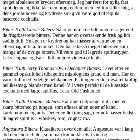
meget afbalanceret krydret eftersmag. Jeg har først for nylig fået
købt denne og ikke fået den brugt endnu, men jeg forestiller mig, at
dens jordbundene og krydrede smag vil være god til tequila-
baserede cocktails.
Bitter Truth Creole Bitters
: Så er vi ovre i de lidt tungere sager end
de frugtbaserede bitttere. Denne har en overraskende frisk og lidt
sødlig duft. Smagen er krydret og har masser af varme og en
eftersmag af bl.a. fennikel. Den har ikke så meget bitterhed som
mange af de øvrige bittere. Vil være god til lagrede spiritustyper,
f.eks. cognac og især i lidt tungere vinter-cocktails.
Bitter Truth Jerry Thomas’ Own Decanter Bitters
: Lavet efter en
gammel opskrift helt tilbage fra mixologiens grand old man. Har en
varm duft med tydelige nellikenoter. På tungen er der også ret kraftig
nellikesmag, blandet med kanel. Vil være perfekt til de klassiske
cocktails med lagret spiritus, f.eks. Old Fashioned.
Bitter Truth Aromatic Bitters
: Har ingen udpræget duft, men en
skarp bitterhed på tungen, som afløses af en noter af kanel,
kardemomme og anis. Det er en lidt tung sag, der nok passer bedst
til lagret spiritus – whiskey, rom, cognac m.v.
Angostura Bitters
: Klassikeren over dem alle, Angostura var i lang
tid den eneste bitter, som man kunne få selv i vin- og