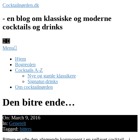
Skip
Cocktailnørden.dk
to
content
- en blog om klassiske og moderne
cocktails og drinks
Primary
Menu
Navigation
Menu
Hjem
Bogreolen
Cocktails A-Z
Nye og gamle klassikere
Signatur-drinks
Om cocktailnørden
Den bitre ende…
On:
March 9, 2016
In:
Generelt
Tagged:
bitters
Bittere er ofte den afgørende komponent i en vellavet cocktail – i