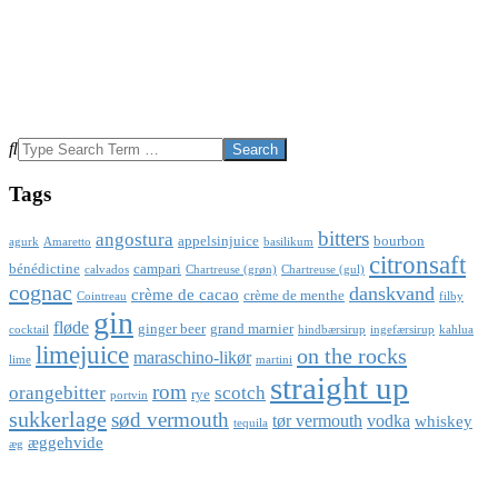
Search
Tags
bitters
angostura
appelsinjuice
bourbon
agurk
Amaretto
basilikum
citronsaft
bénédictine
campari
calvados
Chartreuse (grøn)
Chartreuse (gul)
cognac
danskvand
crème de cacao
crème de menthe
Cointreau
filby
gin
fløde
ginger beer
grand marnier
cocktail
hindbærsirup
ingefærsirup
kahlua
limejuice
on the rocks
maraschino-likør
lime
martini
straight up
rom
orangebitter
scotch
rye
portvin
sukkerlage
sød vermouth
tør vermouth
vodka
whiskey
tequila
æggehvide
æg