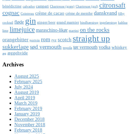
citronsaft
bénédictine
campari
calvados
Chartreuse (grøn)
Chartreuse (gul)
cognac
danskvand
crème de cacao
crème de menthe
Cointreau
filby
gin
fløde
ginger beer
grand marnier
cocktail
hindbærsirup
ingefærsirup
kahlua
limejuice
on the rocks
maraschino-likør
lime
martini
straight up
rom
orangebitter
scotch
rye
portvin
sukkerlage
sød vermouth
tør vermouth
vodka
whiskey
tequila
æggehvide
æg
Archives
August 2025
February 2025
July 2024
August 2019
April 2019
March 2019
February 2019
January 2019
December 2018
November 2018
February 2018