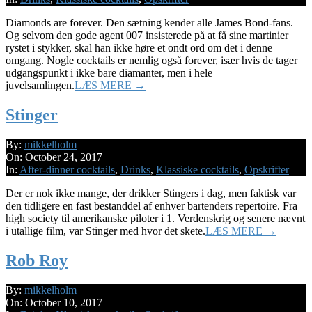
Diamonds are forever. Den sætning kender alle James Bond-fans.
Og selvom den gode agent 007 insisterede på at få sine martinier
rystet i stykker, skal han ikke høre et ondt ord om det i denne
omgang. Nogle cocktails er nemlig også forever, især hvis de tager
udgangspunkt i ikke bare diamanter, men i hele
juvelsamlingen.
LÆS MERE →
Stinger
2017-
By:
mikkelholm
10-
On:
October 24, 2017
24
In:
After-dinner cocktails
,
Drinks
,
Klassiske cocktails
,
Opskrifter
Der er nok ikke mange, der drikker Stingers i dag, men faktisk var
den tidligere en fast bestanddel af enhver bartenders repertoire. Fra
high society til amerikanske piloter i 1. Verdenskrig og senere nævnt
i utallige film, var Stinger med hvor det skete.
LÆS MERE →
Rob Roy
2017-
By:
mikkelholm
10-
On:
October 10, 2017