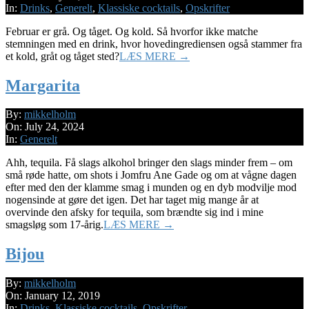
10
In:
Drinks
,
Generelt
,
Klassiske cocktails
,
Opskrifter
Februar er grå. Og tåget. Og kold. Så hvorfor ikke matche
stemningen med en drink, hvor hovedingrediensen også stammer fra
et kold, gråt og tåget sted?
LÆS MERE →
Margarita
2024-
By:
mikkelholm
07-
On:
July 24, 2024
24
In:
Generelt
Ahh, tequila. Få slags alkohol bringer den slags minder frem – om
små røde hatte, om shots i Jomfru Ane Gade og om at vågne dagen
efter med den der klamme smag i munden og en dyb modvilje mod
nogensinde at gøre det igen. Det har taget mig mange år at
overvinde den afsky for tequila, som brændte sig ind i mine
smagsløg som 17-årig.
LÆS MERE →
Bijou
2019-
By:
mikkelholm
01-
On:
January 12, 2019
12
In:
Drinks
,
Klassiske cocktails
,
Opskrifter