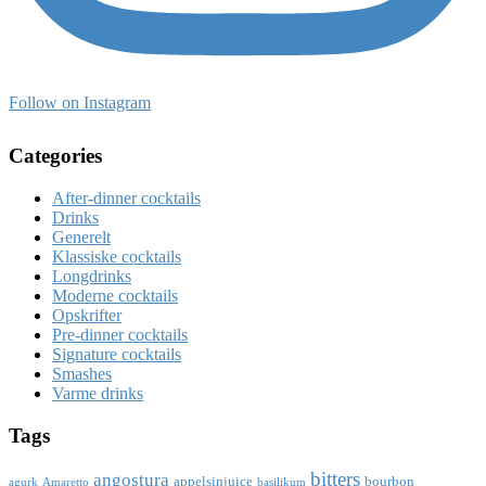
Follow on Instagram
Categories
After-dinner cocktails
Drinks
Generelt
Klassiske cocktails
Longdrinks
Moderne cocktails
Opskrifter
Pre-dinner cocktails
Signature cocktails
Smashes
Varme drinks
Tags
bitters
angostura
appelsinjuice
bourbon
agurk
Amaretto
basilikum