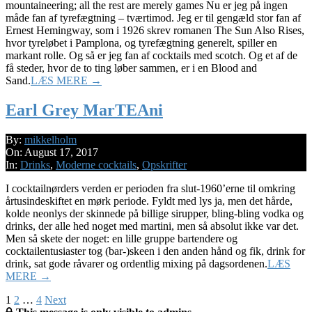
mountaineering; all the rest are merely games Nu er jeg på ingen
måde fan af tyrefægtning – tværtimod. Jeg er til gengæld stor fan af
Ernest Hemingway, som i 1926 skrev romanen The Sun Also Rises,
hvor tyreløbet i Pamplona, og tyrefægtning generelt, spiller en
markant rolle. Og så er jeg fan af cocktails med scotch. Og et af de
få steder, hvor de to ting løber sammen, er i en Blood and
Sand.
LÆS MERE →
Earl Grey MarTEAni
2017-
By:
mikkelholm
08-
On:
August 17, 2017
17
In:
Drinks
,
Moderne cocktails
,
Opskrifter
I cocktailnørders verden er perioden fra slut-1960’erne til omkring
årtusindeskiftet en mørk periode. Fyldt med lys ja, men det hårde,
kolde neonlys der skinnede på billige sirupper, bling-bling vodka og
drinks, der alle hed noget med martini, men så absolut ikke var det.
Men så skete der noget: en lille gruppe bartendere og
cocktailentusiaster tog (bar-)skeen i den anden hånd og fik, drink for
drink, sat gode råvarer og ordentlig mixing på dagsordenen.
LÆS
MERE →
Posts
1
2
…
4
Next