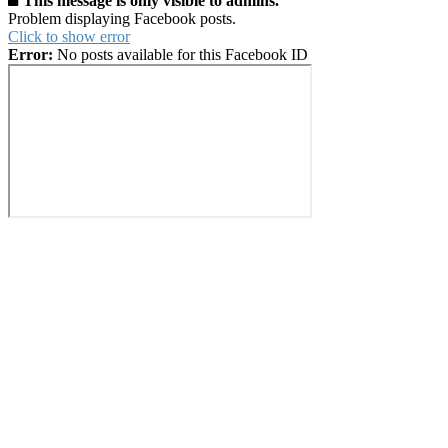
This message is only visible to admins.
pagination
Problem displaying Facebook posts.
Click to show error
Error:
No posts available for this Facebook ID