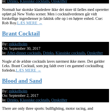
10
In:
Drinks
,
Klassiske cocktails
,
Opskrifter
Normalt har skotske klanledere ikke det store til fælles med operetter
opført på New Yorks scener. Men i cocktailverdenen går vidt
forskellige ingredienser jo faktisk ofte op i en højere enhed. Cue:
Rob Roy.
LÆS MERE →
Brant Cocktail
2017-
By:
mikkelholm
09-
On:
September 30, 2017
30
In:
After-dinner cocktails
,
Drinks
,
Klassiske cocktails
,
Opskrifter
Nogle af de ældste cocktails laves nærmest ikke mere. Det gælder
f.eks. Brant Cocktail, som jeg faldt over i en gammel cocktailbog
forleden.
LÆS MERE →
Blood and Sand
2017-
By:
mikkelholm
09-
On:
September 2, 2017
02
In:
Drinks
,
Klassiske cocktails
,
Opskrifter
There are only three sports: bullfighting, motor racing, and