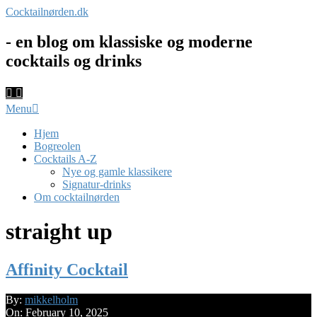
Skip
Cocktailnørden.dk
to
content
- en blog om klassiske og moderne
cocktails og drinks
Primary
Menu
Navigation
Menu
Hjem
Bogreolen
Cocktails A-Z
Nye og gamle klassikere
Signatur-drinks
Om cocktailnørden
straight up
Affinity Cocktail
2025-
By:
mikkelholm
02-
On:
February 10, 2025