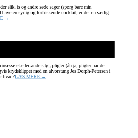
er slik, is og andre søde sager (spørg bare min
l have en syrlig og forfriskende cocktail, er der en særlig
E →
sse et-eller-andets tøj, pligter (åh ja, pligter har de
igvis krydsklippet med en alvorstung Jes Dorph-Petersen i
er hvad?
LÆS MERE →