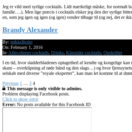
Jeg er vild med syrlige cocktails. Lidt mærkeligt måske, for normalt
familie….). Men lige præcis i cocktails elsker jeg den der syrlige bitter
en, som jeg igen og igen (og igen) vender tilbage til (og nej, det er i
Brandy Alexander
2016-
By:
mikkelholm
02-
On:
February 1, 2016
01
In:
After-dinner cocktails
,
Drinks
,
Klassiske cocktails
,
Opskrifter
I en tid, hvor sladderbladenes optagethed af kendte og kongelige kan nå
skam – overklipning af røde bånd og den slags…) og hvor fjernsynets s
selskab med diverse ”royale eksperter”, kan man let komme til at drømm
Posts
Previous
1
…
3
4
This message is only visible to admins.
pagination
Problem displaying Facebook posts.
Click to show error
Error:
No posts available for this Facebook ID