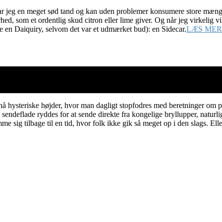
 har jeg en meget sød tand og kan uden problemer konsumere store mængd
hed, som et ordentlig skud citron eller lime giver. Og når jeg virkelig vi
kke en Daiquiry, selvom det var et udmærket bud): en Sidecar.
LÆS MER
 hysteriske højder, hvor man dagligt stopfodres med beretninger om prinse
endeflade ryddes for at sende direkte fra kongelige bryllupper, naturl
e sig tilbage til en tid, hvor folk ikke gik så meget op i den slags. Ell