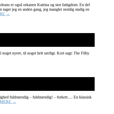
leans er også orkanen Katrina og stor fattigdom. En del
en tager jeg en anden gang, jeg mangler nemlig stadig en
RE →
l noget nyere, til noget helt særligt. Kort sagt: The Filby
ighed fuldstændig – fuldstændig! – forkert…. En klassisk
 MERE →