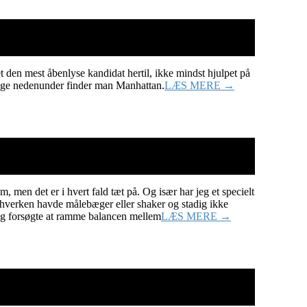
et den mest åbenlyse kandidat hertil, ikke mindst hjulpet på
 lige nedenunder finder man Manhattan.
LÆS MERE →
m, men det er i hvert fald tæt på. Og især har jeg et specielt
eg hverken havde målebæger eller shaker og stadig ikke
 jeg forsøgte at ramme balancen mellem
LÆS MERE →