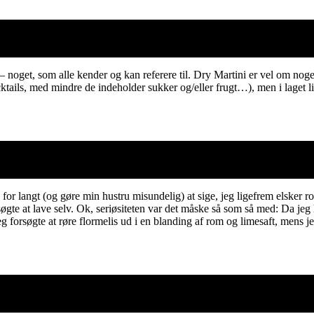
 – noget, som alle kender og kan referere til. Dry Martini er vel om nog
cktails, med mindre de indeholder sukker og/eller frugt…), men i laget
 for langt (og gøre min hustru misundelig) at sige, jeg ligefrem elsker ro
forsøgte at lave selv. Ok, seriøsiteten var det måske så som så med: Da j
g forsøgte at røre flormelis ud i en blanding af rom og limesaft, mens