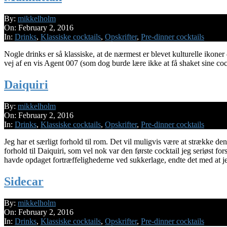
2016-
By:
mikkelholm
02-
On:
February 2, 2016
02
In:
Drinks
,
Klassiske cocktails
,
Opskrifter
,
Pre-dinner cocktails
Nogle drinks er så klassiske, at de nærmest er blevet kulturelle ikoner
vej af en vis Agent 007 (som dog burde lære ikke at få shaket sine co
Daiquiri
2016-
By:
mikkelholm
02-
On:
February 2, 2016
02
In:
Drinks
,
Klassiske cocktails
,
Opskrifter
,
Pre-dinner cocktails
Jeg har et særligt forhold til rom. Det vil muligvis være at strække den
forhold til Daiquiri, som vel nok var den første cocktail jeg seriøst 
havde opdaget fortræffelighederne ved sukkerlage, endte det med at je
Sidecar
2016-
By:
mikkelholm
02-
On:
February 2, 2016
02
In:
Drinks
,
Klassiske cocktails
,
Opskrifter
,
Pre-dinner cocktails