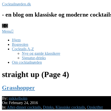
Skip
Cocktailnørden.dk
to
content
- en blog om klassiske og moderne cocktail
Primary
Menu
Navigation
Menu
Hjem
Bogreolen
Cocktails A-Z
Nye og gamle klassikere
Signatur-drinks
Om cocktailnørden
straight up
(Page 4)
Grasshopper
2016-
By:
mikkelholm
02-
On:
February 24, 2016
24
In:
After-dinner cocktails
,
Drinks
,
Klassiske cocktails
,
Opskrifter