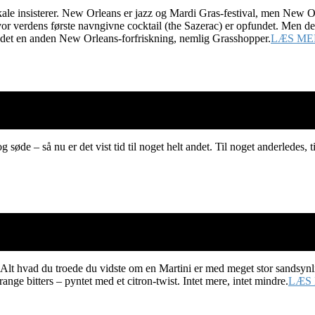
ale insisterer. New Orleans er jazz og Mardi Gras-festival, men New Or
hvor verdens første navngivne cocktail (the Sazerac) er opfundet. Men d
er det en anden New Orleans-forfriskning, nemlig Grasshopper.
LÆS ME
øde – så nu er det vist tid til noget helt andet. Til noget anderledes, ti
Alt hvad du troede du vidste om en Martini er med meget stor sandsynl
nge bitters – pyntet med et citron-twist. Intet mere, intet mindre.
LÆS