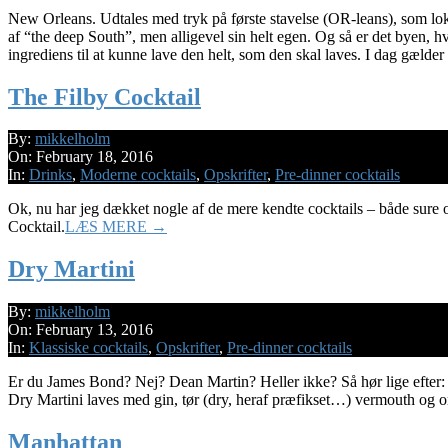
New Orleans. Udtales med tryk på første stavelse (OR-leans), som lok
af “the deep South”, men alligevel sin helt egen. Og så er det byen, 
ingrediens til at kunne lave den helt, som den skal laves. I dag gæld
The Filby Cocktail
2016-
By:
mikkelholm
02-
On:
February 18, 2016
18
In:
Drinks
,
Moderne cocktails
,
Opskrifter
,
Pre-dinner cocktails
Ok, nu har jeg dækket nogle af de mere kendte cocktails – både sure og s
Cocktail.
LÆS MERE →
Dry Martini
2016-
By:
mikkelholm
02-
On:
February 13, 2016
13
In:
Klassiske cocktails
,
Opskrifter
,
Pre-dinner cocktails
Er du James Bond? Nej? Dean Martin? Heller ikke? Så hør lige efter: 
Dry Martini laves med gin, tør (dry, heraf præfikset…) vermouth og ora
Manhattan