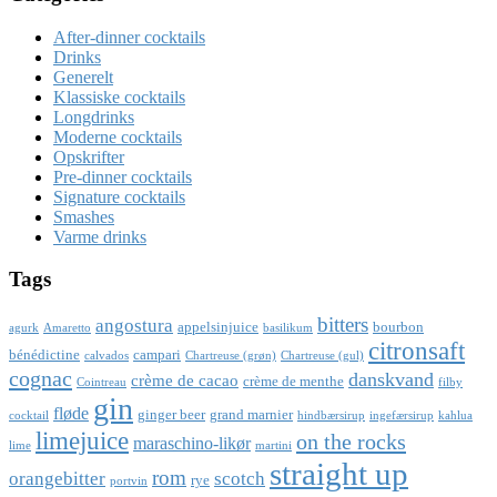
After-dinner cocktails
Drinks
Generelt
Klassiske cocktails
Longdrinks
Moderne cocktails
Opskrifter
Pre-dinner cocktails
Signature cocktails
Smashes
Varme drinks
Tags
bitters
angostura
appelsinjuice
bourbon
agurk
Amaretto
basilikum
citronsaft
bénédictine
campari
calvados
Chartreuse (grøn)
Chartreuse (gul)
cognac
danskvand
crème de cacao
crème de menthe
Cointreau
filby
gin
fløde
ginger beer
grand marnier
cocktail
hindbærsirup
ingefærsirup
kahlua
limejuice
on the rocks
maraschino-likør
lime
martini
straight up
rom
orangebitter
scotch
rye
portvin