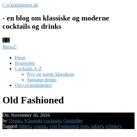
Skip
Cocktailnørden.dk
to
content
- en blog om klassiske og moderne
cocktails og drinks
Primary
Menu
Navigation
Menu
Hjem
Bogreolen
Cocktails A-Z
Nye og gamle klassikere
Signatur-drinks
Om cocktailnørden
Old Fashioned
On:
November 16, 2016
In:
Drinks
,
Klassiske cocktails
,
Opskrifter
Tagged:
bitters
,
cognac
,
Old Fashioned
,
rom
,
sukker
,
whiskey