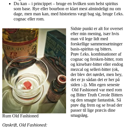
Du kan – i princippet – bruge en hvilken som helst spiritus
som base. Rye eller bourbon er klart mest almindeligt nu om
dage, men man kan, med historiens vægt bag sig, bruge f.eks.
cognac eller rom.
Sidste punkt er alt for overset
efter min mening, især hvis
man vil lege lidt med
forskellige sammensætninger
basis-spiritus og bitters.
Prøv f.eks. kombinationer af
cognac og fersken-bitter, rom
og kirsebær-bitter eller endog
mezcal og selleri-bitter (ok,
der blev det nørdet, men hey,
det er jo sådan det er her på
siden :-)). Min egen seneste
Old Fashioned var med rom
og Bitter Truth Creole Bitters
og den smagte fantastisk. Så
prøv dig frem og se hvad der
passer til lige præcis dine
smagsløg.
Rum Old Fashioned
Opskrift, Old Fashioned: