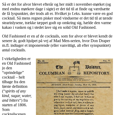
Så er det for alvor blevet efterår og her midt i november-mørket (og
med endnu mørkere dage i sigte) er det tid til at finde og værdsætte
de få lyspunkter, der trods alt er. Hvilket jo f.eks. kunne være en god
cocktail. Så mens regnen pisker mod vinduerne er det tid til at tænde
stearinlysene, trække tæppet godt op omkring sig, hælde den varme
kakao i vasken og i stedet lave sig en solid Old Fashioned.
Old Fashioned er en af de cocktails, som for alvor er blevet kendt de
senere år, godt hjulpet på vej af Mad Men-serien, hvor Don Draper
m.fl. indtager et imponerende (eller vanvittigt, alt efter synspunktet)
antal cocktails.
I virkeligheden er
en Old Fashioned
jo den
“oprindelige”
cocktail – helt
tilbage fra den
første definition
(“
spirits of any
kind, sugar, water,
and bitters
“) fra
starten af 1806.
Som
cocktailscenen