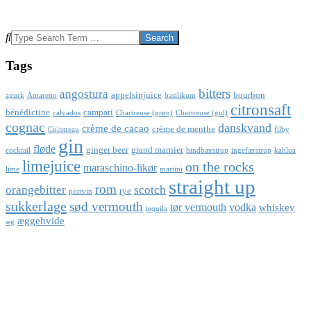
Search
Tags
bitters
angostura
appelsinjuice
bourbon
agurk
Amaretto
basilikum
citronsaft
bénédictine
campari
calvados
Chartreuse (grøn)
Chartreuse (gul)
cognac
danskvand
crème de cacao
crème de menthe
Cointreau
filby
gin
fløde
ginger beer
grand marnier
cocktail
hindbærsirup
ingefærsirup
kahlua
limejuice
on the rocks
maraschino-likør
lime
martini
straight up
rom
orangebitter
scotch
rye
portvin
sukkerlage
sød vermouth
tør vermouth
vodka
whiskey
tequila
æggehvide
æg