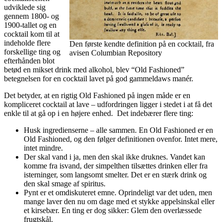
udviklede sig
gennem 1800- og
1900-tallet og en
cocktail kom til at
indeholde flere
Den første kendte definition på en cocktail, fra
forskellige ting og
avisen Columbian Repository
efterhånden blot
betød en mikset drink med alkohol, blev “Old Fashioned”
betegnelsen for en cocktail lavet på god gammeldaws manér.
Det betyder, at en rigtig Old Fashioned på ingen måde er en
kompliceret cocktail at lave – udfordringen ligger i stedet i at få det
enkle til at gå op i en højere enhed. Det indebærer flere ting:
Husk ingredienserne – alle sammen. En Old Fashioned er en
Old Fashioned, og den følger definitionen ovenfor. Intet mere,
intet mindre.
Der skal vand i ja, men den skal ikke druknes. Vandet kan
komme fra isvand, der simpelthen tilsættes drinken eller fra
isterninger, som langsomt smelter. Det er en stærk drink og
den skal smage af spiritus.
Pynt er et omdiskuteret emne. Oprindeligt var det uden, men
mange laver den nu om dage med et stykke appelsinskal eller
et kirsebær. En ting er dog sikker: Glem den overlæssede
frugtskål.