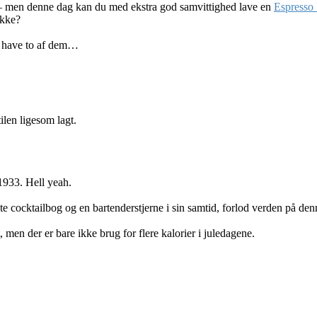
g – men denne dag kan du med ekstra god samvittighed lave en
Espresso 
ikke?
at have to af dem…
len ligesom lagt.
1933. Hell yeah.
te cocktailbog og en bartenderstjerne i sin samtid, forlod verden på den
men der er bare ikke brug for flere kalorier i juledagene.