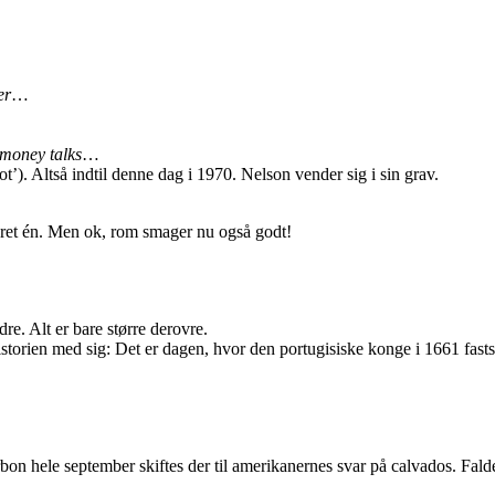
er
…
money talks
…
t’). Altså indtil denne dag i 1970. Nelson vender sig i sin grav.
været én. Men ok, rom smager nu også godt!
. Alt er bare større derovre.
torien med sig: Det er dagen, hvor den portugisiske konge i 1661 fasts
bon hele september skiftes der til amerikanernes svar på calvados. F