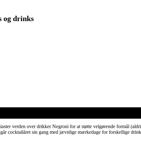
s og drinks
ster verden over drikker Negroni for at støtte velgørende formål (aldri
år cocktailåret sin gang med jævnlige mærkedage for forskellige drinks,