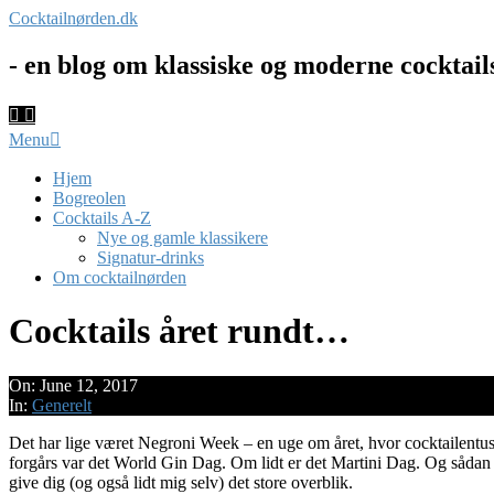
Skip
Cocktailnørden.dk
to
content
- en blog om klassiske og moderne cocktail
Primary
Menu
Navigation
Menu
Hjem
Bogreolen
Cocktails A-Z
Nye og gamle klassikere
Signatur-drinks
Om cocktailnørden
Cocktails året rundt…
On:
June 12, 2017
In:
Generelt
Det har lige været Negroni Week – en uge om året, hvor cocktailentusia
forgårs var det World Gin Dag. Om lidt er det Martini Dag. Og sådan g
give dig (og også lidt mig selv) det store overblik.