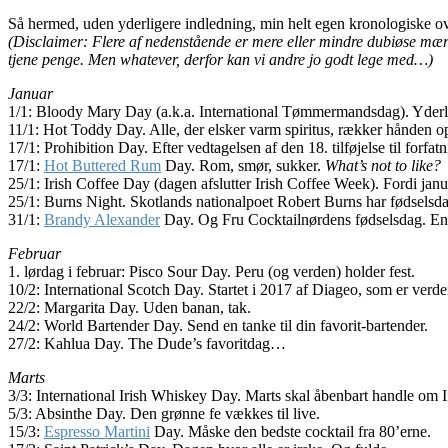
Så hermed, uden yderligere indledning, min helt egen kronologiske ov
(Disclaimer: Flere af nedenstående er mere eller mindre dubiøse mærk
tjene penge. Men whatever, derfor kan vi andre jo godt lege med…)
Januar
1/1: Bloody Mary Day (a.k.a. International Tømmermandsdag). Yderli
11/1: Hot Toddy Day. Alle, der elsker varm spiritus, rækker hånden o
17/1: Prohibition Day. Efter vedtagelsen af den 18. tilføjelse til forf
17/1:
Hot Buttered Rum
Day. Rom, smør, sukker.
What’s not to like?
25/1: Irish Coffee Day (dagen afslutter Irish Coffee Week). Fordi janu
25/1: Burns Night. Skotlands nationalpoet Robert Burns har fødselsdag
31/1:
Brandy Alexander
Day. Og Fru Cocktailnørdens fødselsdag. En 
Februar
1. lørdag i februar: Pisco Sour Day. Peru (og verden) holder fest.
10/2: International Scotch Day. Startet i 2017 af Diageo, som er verd
22/2: Margarita Day. Uden banan, tak.
24/2: World Bartender Day. Send en tanke til din favorit-bartender.
27/2: Kahlua Day. The Dude’s favoritdag…
Marts
3/3: International Irish Whiskey Day. Marts skal åbenbart handle om 
5/3: Absinthe Day. Den grønne fe vækkes til live.
15/3:
Espresso Martini
Day. Måske den bedste cocktail fra 80’erne.