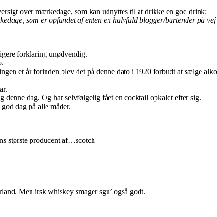
ersigt over mærkedage, som kan udnyttes til at drikke en god drink:
edage, som er opfundet af enten en halvfuld blogger/bartender på vej hj
gere forklaring unødvendig.
p.
atningen et år forinden blev det på denne dato i 1920 forbudt at sælge a
ar.
 denne dag. Og har selvfølgelig fået en cocktail opkaldt efter sig.
god dag på alle måder.
ens største producent af…scotch
Irland. Men irsk whiskey smager sgu’ også godt.