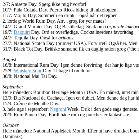
2/7: Anisette Day. Spørg ikke mig hvorfor!
10/7: Piña Colada Day. Puerto Ricos bidrag til mixologien.
11/7: Mojito Day. Sommer i en drink – også når det regner.
2. lørdag: World Rum Day. Arr…grog for yer mates!
14/7: Grand Marnier Day. Og Bastilledag. Snak om
corporate takeov
19/7:
Daiquiri
Day. Ord er overflødige. Cocktailnørdens favoritdag.
24/7: Tequila Day. Også for
gringos
.
27/7: National Scotch Day (primært USA). Forvirret? Også her. Men
31/7: Black Tot Day. Britiske sømænd fik en daglig ration grog (‘the to
August
16/8: International Rum Day. Igen denne forvirring, der har jo lige 
25/8:
Whiskey Sour
Day. Tilbage til rødderne.
30/8: National Mai Tai Day.
September
Hele måneden: Bourbon Heritage Month i USA. Én måned, intet mindre
13/9: Dia Nacional da Cachaça. Igen en dublet. Men denne dag har his
15/9: Crème de Menthe Day.
3. hele uge i september:
Negroni
Week. Drik i den gode sags tjeneste.
20/9: Rum Punch Day. Fordi både rom og punches er fantastiske.
Oktober
Hele måneden: National Applejack Month. Efter at have drukket bour
Danmark).