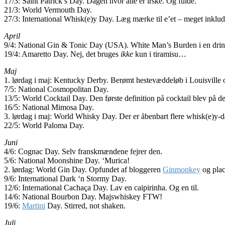
17/3: Saint Patrick’s Day. Dagen hvor alle er irske. Og fulde.
21/3: World Vermouth Day.
27/3: International Whisk(e)y Day. Læg mærke til e’et – meget inklu
April
9/4: National Gin & Tonic Day (USA). White Man’s Burden i en drin
19/4: Amaretto Day. Nej, det bruges
ikke
kun i tiramisu…
Maj
1. lørdag i maj: Kentucky Derby. Berømt hestevæddeløb i Louisville
7/5: National Cosmopolitan Day.
13/5: World Cocktail Day. Den første definition på cocktail blev på 
16/5: National Mimosa Day.
3. lørdag i maj: World Whisky Day. Der er åbenbart flere whisk(e)y
22/5: World Paloma Day.
Juni
4/6: Cognac Day. Selv franskmændene fejrer den.
5/6: National Moonshine Day. ‘Murica!
2. lørdag: World Gin Day. Opfundet af bloggeren
Ginmonkey
og plac
9/6: International Dark ‘n Stormy Day.
12/6: International Cachaça Day. Lav en caipirinha. Og en til.
14/6: National Bourbon Day. Majswhiskey FTW!
19/6:
Martini
Day. Stirred, not shaken.
Juli