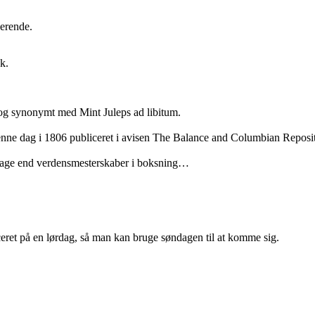
derende.
k.
 og synonymt med Mint Juleps ad libitum.
denne dag i 1806 publiceret i avisen The Balance and Columbian Reposit
-dage end verdensmesterskaber i boksning…
eret på en lørdag, så man kan bruge søndagen til at komme sig.