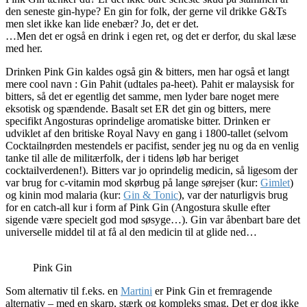
den seneste gin-hype? En gin for folk, der gerne vil drikke G&Ts
men slet ikke kan lide enebær? Jo, det er det.
…Men det er også en drink i egen ret, og det er derfor, du skal læse
med her.
Drinken Pink Gin kaldes også gin & bitters, men har også et langt
mere cool navn : Gin Pahit (udtales pa-heet). Pahit er malaysisk for
bitters, så det er egentlig det samme, men lyder bare noget mere
eksotisk og spændende. Basalt set ER det gin og bitters, mere
specifikt Angosturas oprindelige aromatiske bitter. Drinken er
udviklet af den britiske Royal Navy en gang i 1800-tallet (selvom
Cocktailnørden mestendels er pacifist, sender jeg nu og da en venlig
tanke til alle de militærfolk, der i tidens løb har beriget
cocktailverdenen!). Bitters var jo oprindelig medicin, så ligesom der
var brug for c-vitamin mod skørbug på lange sørejser (kur:
Gimlet
)
og kinin mod malaria (kur:
Gin & Tonic
), var der naturligvis brug
for en catch-all kur i form af Pink Gin (Angostura skulle efter
sigende være specielt god mod søsyge…). Gin var åbenbart bare det
universelle middel til at få al den medicin til at glide ned…
Pink Gin
Som alternativ til f.eks. en
Martini
er Pink Gin et fremragende
alternativ – med en skarp, stærk og kompleks smag. Det er dog ikke