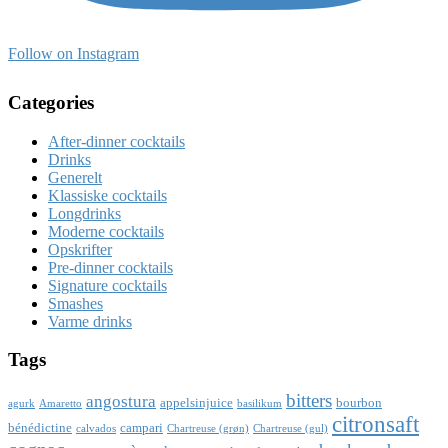
Follow on Instagram
Categories
After-dinner cocktails
Drinks
Generelt
Klassiske cocktails
Longdrinks
Moderne cocktails
Opskrifter
Pre-dinner cocktails
Signature cocktails
Smashes
Varme drinks
Tags
bitters
angostura
appelsinjuice
bourbon
agurk
Amaretto
basilikum
citronsaft
bénédictine
campari
calvados
Chartreuse (grøn)
Chartreuse (gul)