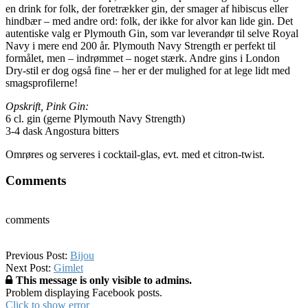
en drink for folk, der foretrækker gin, der smager af hibiscus eller
hindbær – med andre ord: folk, der ikke for alvor kan lide gin. Det
autentiske valg er Plymouth Gin, som var leverandør til selve Royal
Navy i mere end 200 år. Plymouth Navy Strength er perfekt til
formålet, men – indrømmet – noget stærk. Andre gins i London
Dry-stil er dog også fine – her er der mulighed for at lege lidt med
smagsprofilerne!
Opskrift, Pink Gin:
6 cl. gin (gerne Plymouth Navy Strength)
3-4 dask Angostura bitters
Omrøres og serveres i cocktail-glas, evt. med et citron-twist.
Comments
comments
2019-
Previous Post:
Bijou
01-
Next Post:
Gimlet
18
This message is only visible to admins.
Problem displaying Facebook posts.
Click to show error