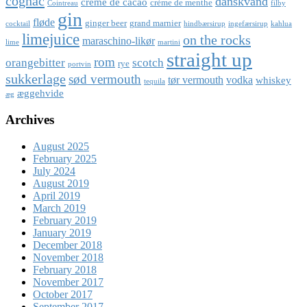
cognac
danskvand
crème de cacao
crème de menthe
Cointreau
filby
gin
fløde
ginger beer
grand marnier
cocktail
hindbærsirup
ingefærsirup
kahlua
limejuice
on the rocks
maraschino-likør
lime
martini
straight up
rom
orangebitter
scotch
rye
portvin
sukkerlage
sød vermouth
tør vermouth
vodka
whiskey
tequila
æggehvide
æg
Archives
August 2025
February 2025
July 2024
August 2019
April 2019
March 2019
February 2019
January 2019
December 2018
November 2018
February 2018
November 2017
October 2017
September 2017