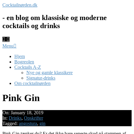
Skip
Cocktailnørden.dk
to
content
- en blog om klassiske og moderne
cocktails og drinks
Primary
Menu
Navigation
Menu
Hjem
Bogreolen
Cocktails A-Z
Nye og gamle klassikere
Signatur-drinks
Om cocktailnørden
Pink Gin
On:
January 18, 2019
In:
Drinks
,
Opskrifter
Tagged:
angostura
,
gin
Pink Gin tænker du? Er det ikke bare seneste skud på stammen af