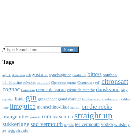
Search
Tags
bitters
angostura
appelsinjuice
bourbon
agurk
Amaretto
basilikum
citronsaft
bénédictine
campari
calvados
Chartreuse (grøn)
Chartreuse (gul)
cognac
danskvand
crème de cacao
crème de menthe
Cointreau
filby
gin
fløde
ginger beer
grand marnier
cocktail
hindbærsirup
ingefærsirup
kahlua
limejuice
on the rocks
maraschino-likør
lime
martini
straight up
rom
orangebitter
scotch
rye
portvin
sukkerlage
sød vermouth
tør vermouth
vodka
whiskey
tequila
æggehvide
æg