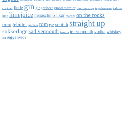
gin
fløde
ginger beer
grand marnier
cocktail
hindbærsirup
ingefærsirup
kahlua
limejuice
on the rocks
maraschino-likør
lime
martini
straight up
rom
orangebitter
scotch
rye
portvin
sukkerlage
sød vermouth
tør vermouth
vodka
whiskey
tequila
æggehvide
æg