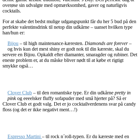
overøse sin udvalgte med opmærksomhed, gaver og naturligvis
cocktails.
For at skabe det bedst mulige udgangspunkt får du her 5 bud på den
perfekte valentinsdrink til netop din udkårne – uanset hvilken type
han/hun er:
Bijou
– til high maintenance-kæresten.
Diamonds are forever
–
og hvis kun det mest shiny er godt nok til din kæreste, skal du
servere en Bijou. Opkaldt efter diamanter, smaragder og rubiner. Det
eneste problem er, at du måske bliver nødt til at købe et rigtigt
smykke også…
Clover Club
– til den romantiske type. Er din udkårne
pretty in
pink
og eeeelsker fluffy sofapuder med små hjerter på? Så er
Clover Club et godt valg. Det er jo cocktailverdenens svar på candy
floss (og det er ikke negativt ment…!)
Espresso Martini
– til rock n´roll-typen. Er du kæreste med en