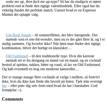
wake me up, then fuck me up
-type? Så har du muligvis et større
problem end at finde den rigtige valentinsdrink. Eller også har du
virkelig fundet det perfekte match. Uanset hvad er en Espresso
Martini det oplagte valg.
Gin Basil Smash
– til sommerflirten, der blev hængende. Det
startede som et
one-hit-wonder
, men nu er der gået flere år, og I er
stadig sammen. Og hvorfor ikke? Når først man finder den rigtige
kombination, bliver det hurtigt en klassisker…
Old Fashioned
– til den traditionelle type. Hvis din kæreste
mentalt set er fra dengang en mand var en mand, og en cocktail
bestod af spiritus, sukker, bitter og vand, så lav en Old Fashioned.
Og køb eventuelt en bog om moderne kønsroller…
Der er mange mange flere cocktails at vælge i mellem, så fortvivl
ikke, hvis du ikke kan finde din favorit på listen. Tjek min oversigt
her
– eller prøv dig selv frem med hvad du har i barskabet. God
fornøjelse :-).
Comments