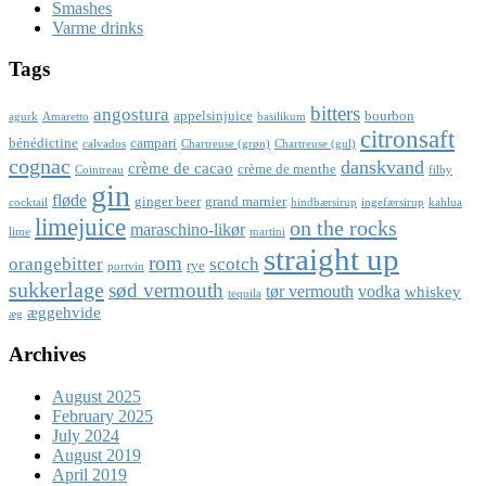
Smashes
Varme drinks
Tags
bitters
angostura
appelsinjuice
bourbon
agurk
Amaretto
basilikum
citronsaft
bénédictine
campari
calvados
Chartreuse (grøn)
Chartreuse (gul)
cognac
danskvand
crème de cacao
crème de menthe
Cointreau
filby
gin
fløde
ginger beer
grand marnier
cocktail
hindbærsirup
ingefærsirup
kahlua
limejuice
on the rocks
maraschino-likør
lime
martini
straight up
rom
orangebitter
scotch
rye
portvin
sukkerlage
sød vermouth
tør vermouth
vodka
whiskey
tequila
æggehvide
æg
Archives
August 2025
February 2025
July 2024
August 2019
April 2019