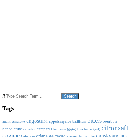
Search
Tags
bitters
angostura
appelsinjuice
bourbon
agurk
Amaretto
basilikum
citronsaft
bénédictine
campari
calvados
Chartreuse (grøn)
Chartreuse (gul)
cognac
danskvand
crème de cacao
crème de menthe
Cointreau
filby