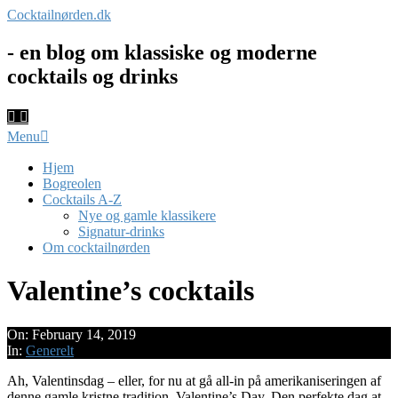
Skip
Cocktailnørden.dk
to
content
- en blog om klassiske og moderne
cocktails og drinks
Primary
Menu
Navigation
Menu
Hjem
Bogreolen
Cocktails A-Z
Nye og gamle klassikere
Signatur-drinks
Om cocktailnørden
Valentine’s cocktails
On:
February 14, 2019
In:
Generelt
Ah, Valentinsdag – eller, for nu at gå all-in på amerikaniseringen af
denne gamle kristne tradition, Valentine’s Day. Den perfekte dag at