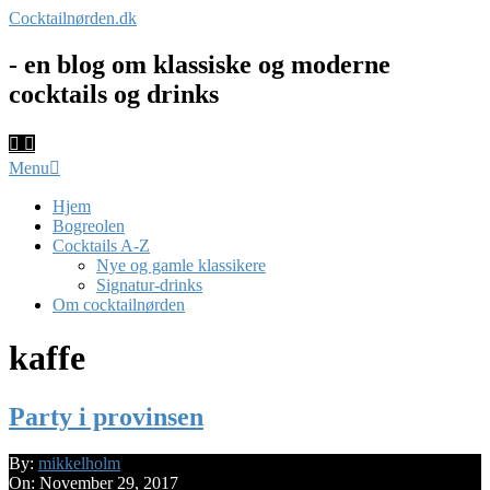
Skip
Cocktailnørden.dk
to
content
- en blog om klassiske og moderne
cocktails og drinks
Primary
Menu
Navigation
Menu
Hjem
Bogreolen
Cocktails A-Z
Nye og gamle klassikere
Signatur-drinks
Om cocktailnørden
kaffe
Party i provinsen
2017-
By:
mikkelholm
11-
On:
November 29, 2017