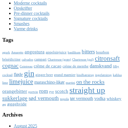
Moderne cocktails
Opskrifter
Pre-dinner cocktails
Signature cocktails
Smashes
Varme drinks
Tags
bitters
angostura
appelsinjuice
bourbon
agurk
Amaretto
basilikum
citronsaft
bénédictine
campari
calvados
Chartreuse (grøn)
Chartreuse (gul)
cognac
danskvand
crème de cacao
crème de menthe
Cointreau
filby
gin
fløde
ginger beer
grand marnier
cocktail
hindbærsirup
ingefærsirup
kahlua
limejuice
on the rocks
maraschino-likør
lime
martini
straight up
rom
orangebitter
scotch
rye
portvin
sukkerlage
sød vermouth
tør vermouth
vodka
whiskey
tequila
æggehvide
æg
Archives
August 2025