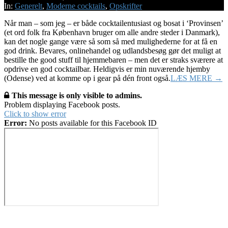
29
In:
Generelt
,
Moderne cocktails
,
Opskrifter
Når man – som jeg – er både cocktailentusiast og bosat i ‘Provinsen’
(et ord folk fra København bruger om alle andre steder i Danmark),
kan det nogle gange være så som så med mulighederne for at få en
god drink. Bevares, onlinehandel og udlandsbesøg gør det muligt at
bestille the good stuff til hjemmebaren – men det er straks sværere at
opdrive en god cocktailbar. Heldigvis er min nuværende hjemby
(Odense) ved at komme op i gear på dén front også.
LÆS MERE →
This message is only visible to admins.
Problem displaying Facebook posts.
Click to show error
Error:
No posts available for this Facebook ID