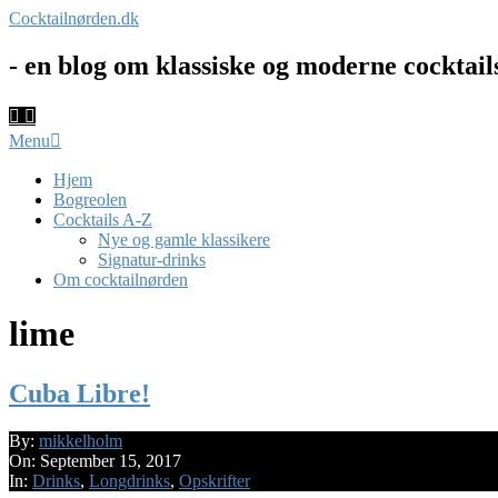
Skip
Cocktailnørden.dk
to
content
- en blog om klassiske og moderne cocktail
Primary
Menu
Navigation
Menu
Hjem
Bogreolen
Cocktails A-Z
Nye og gamle klassikere
Signatur-drinks
Om cocktailnørden
lime
Cuba Libre!
2017-
By:
mikkelholm
09-
On:
September 15, 2017
15
In:
Drinks
,
Longdrinks
,
Opskrifter