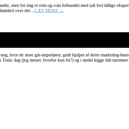
ndre, men for mig er rom og cola forbundet med (alt for) tidlige eksperim
ilnørderi over det…
LÆS MERE →
nnevang, hvor de store gin-importører, godt hjulpet af deres marketing-
& Tonic dag (jeg mener, hvorfor kun én?) og i stedet kigge lidt nærme