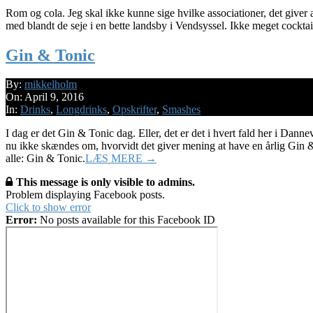
Rom og cola. Jeg skal ikke kunne sige hvilke associationer, det giver a
med blandt de seje i en bette landsby i Vendsyssel. Ikke meget cockta
Gin & Tonic
2016-
By:
mikkelholm
04-
On:
April 9, 2016
09
In:
Drinks
,
Longdrinks
,
Opskrifter
,
Smashes
I dag er det Gin & Tonic dag. Eller, det er det i hvert fald her i Da
nu ikke skændes om, hvorvidt det giver mening at have en årlig Gin 
alle: Gin & Tonic.
LÆS MERE →
This message is only visible to admins.
Problem displaying Facebook posts.
Click to show error
Error:
No posts available for this Facebook ID