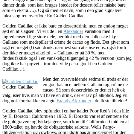
dinner drink, som kan bruges i stedet for dessert (eller måske bare
som en ekstra….). Og så med et navn, som i den grad signalerer
luksus og ren overflod: En Golden Cadillac.
Golden Cadillac er ikke bare en dessertdrink, men en endog meget
sød en af slagsen. Vi er ude i en
Alexander
-variation med 3
ingredienser i lige store dele, her blot med den italienske likør
Galliano som medspiller til crème de cacao og fløde. Det giver som
sagt en meget (!) sød drink, nærmest som at spise en is, også fordi
der ikke er meget alkohol i – Galliano er på 30 %, men
findes faktisk også i en vanskeligt tilgængelig 42 %-version (som jeg
dog ikke har prøvet – tror den ville passe godt i en Golden
Cadillac…).
Men den overvældende sødme til trods er der
en god balance mellem Galliano og crème de
Golden Cadillac
cacao. Så som dessertdrink er den et helt ok
valg, især hvis man vil have en drink, der er lav på alkohol. Jeg vil
dog nok foretrække en ægte
Brandy Alexander
i de fleste tilfælde!
Golden Cadillac blev opfundet i en bar kaldet Poor Red’s i den lille
by El Dorado i Californien i 1952. El Dorado var et af centrene for
de guldgravere og lykkejægere, som kom til Californien i midten af
1800-tallet, og havde de obligatoriske saloons, Wells Fargo-
diligencestation og cowboys, som udgør baggrundstæppet for den