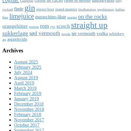
danskvand
crème de cacao
crème de menthe
Cointreau
filby
gin
fløde
ginger beer
grand marnier
cocktail
hindbærsirup
ingefærsirup
kahlua
limejuice
on the rocks
maraschino-likør
lime
martini
straight up
rom
orangebitter
scotch
rye
portvin
sukkerlage
sød vermouth
tør vermouth
vodka
whiskey
tequila
æggehvide
æg
Archives
August 2025
February 2025
July 2024
August 2019
April 2019
March 2019
February 2019
January 2019
December 2018
November 2018
February 2018
November 2017
October 2017
September 2017