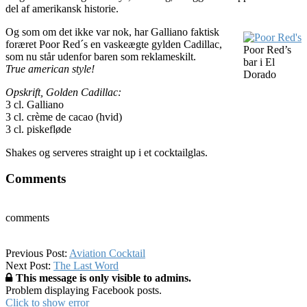
del af amerikansk historie.
Og som om det ikke var nok, har Galliano faktisk
foræret Poor Red´s en vaskeægte gylden Cadillac,
Poor Red’s
som nu står udenfor baren som reklameskilt.
bar i El
True american style!
Dorado
Opskrift, Golden Cadillac:
3 cl. Galliano
3 cl. crème de cacao (hvid)
3 cl. piskefløde
Shakes og serveres straight up i et cocktailglas.
Comments
comments
2016-
Previous Post:
Aviation Cocktail
06-
Next Post:
The Last Word
30
This message is only visible to admins.
Problem displaying Facebook posts.
Click to show error