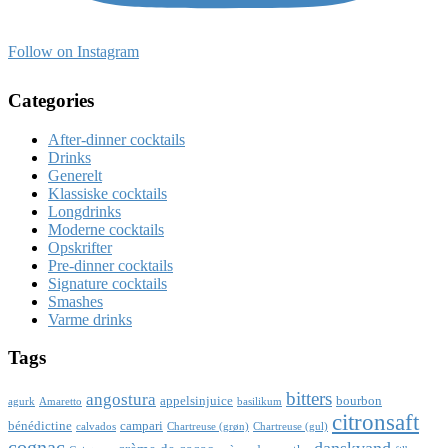
Follow on Instagram
Categories
After-dinner cocktails
Drinks
Generelt
Klassiske cocktails
Longdrinks
Moderne cocktails
Opskrifter
Pre-dinner cocktails
Signature cocktails
Smashes
Varme drinks
Tags
bitters
angostura
appelsinjuice
bourbon
agurk
Amaretto
basilikum
citronsaft
bénédictine
campari
calvados
Chartreuse (grøn)
Chartreuse (gul)
cognac