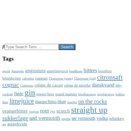
Search
Tags
bitters
angostura
appelsinjuice
bourbon
agurk
Amaretto
basilikum
citronsaft
bénédictine
campari
calvados
Chartreuse (grøn)
Chartreuse (gul)
cognac
danskvand
crème de cacao
crème de menthe
Cointreau
filby
gin
fløde
ginger beer
grand marnier
cocktail
hindbærsirup
ingefærsirup
kahlua
limejuice
on the rocks
maraschino-likør
lime
martini
straight up
rom
orangebitter
scotch
rye
portvin
sukkerlage
sød vermouth
tør vermouth
vodka
whiskey
tequila
æggehvide
æg