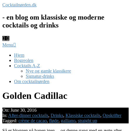
Skip
Cocktailnørden.dk
to
content
- en blog om klassiske og moderne
cocktails og drinks
Primary
Menu
Navigation
Menu
Hjem
Bogreolen
Cocktails A-Z
Nye og gamle klassikere
Signatur-drinks
Om cocktailnørden
Golden Cadillac
On:
June 30, 2016
In:
After-dinner cocktails
,
Drinks
,
Klassiske cocktails
,
Opskrifter
Tagged:
crème de cacao
,
fløde
,
galliano
,
straight up
Så er bloggen på banen igen – og denne gang med en ægte after-